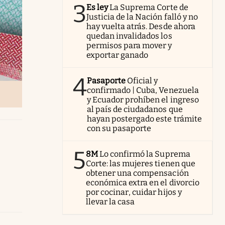
3
Es ley
La Suprema Corte de
Justicia de la Nación falló y no
hay vuelta atrás. Desde ahora
quedan invalidados los
permisos para mover y
exportar ganado
4
Pasaporte
Oficial y
confirmado | Cuba, Venezuela
y Ecuador prohíben el ingreso
al país de ciudadanos que
hayan postergado este trámite
con su pasaporte
5
8M
Lo confirmó la Suprema
Corte: las mujeres tienen que
obtener una compensación
económica extra en el divorcio
por cocinar, cuidar hijos y
llevar la casa