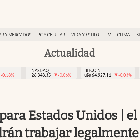
AR Y MERCADOS
PC Y CELULAR
VIDA Y ESTILO
TV
CLIMA
B
Actualidad
NASDAQ
BITCOIN
-0.18
%
26.348,35
-0.06
%
u$s
64.927,11
-0.03
%
 para Estados Unidos | e
drán trabajar legalmente