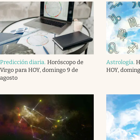
Predicción diaria
.
Horóscopo de
Astrología
.
H
Virgo para HOY, domingo 9 de
HOY, doming
agosto