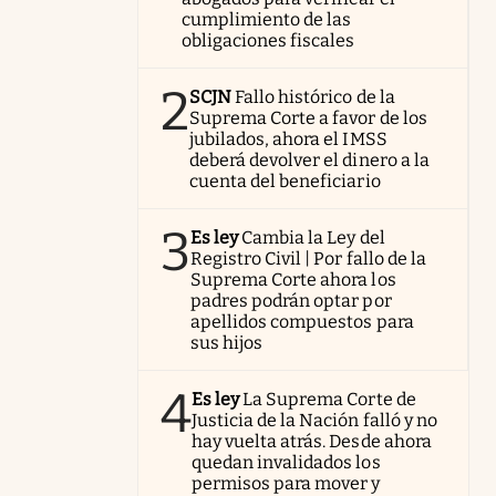
cumplimiento de las
obligaciones fiscales
2
SCJN
Fallo histórico de la
Suprema Corte a favor de los
jubilados, ahora el IMSS
deberá devolver el dinero a la
cuenta del beneficiario
3
Es ley
Cambia la Ley del
Registro Civil | Por fallo de la
Suprema Corte ahora los
padres podrán optar por
apellidos compuestos para
sus hijos
4
Es ley
La Suprema Corte de
Justicia de la Nación falló y no
hay vuelta atrás. Desde ahora
quedan invalidados los
permisos para mover y