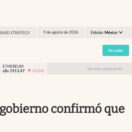
9 de agosto de 2026
Edición:
México
RAND STRATEGY
Argentina
Acceder
España
México
ETHEREUM
Ver más cotizaciones
u$s
1913,47
-0.01
%
USA
Colombia
Uruguay
l gobierno confirmó que