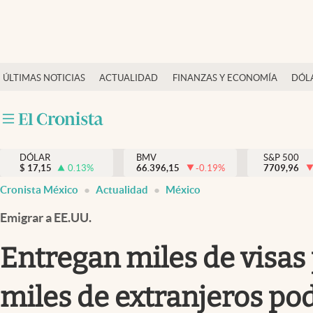
Últimas Noticias
ÚLTIMAS NOTICIAS
ACTUALIDAD
FINANZAS Y ECONOMÍA
DÓL
Actualidad
Finanzas y economía
Dólar y mercados
DÓLAR
BMV
S&P 500
Internacionales
$
17,15
0.13
%
66.396,15
-0.19
%
7709,96
Opinión
Cronista México
Actualidad
México
Brand Strategy
Emigrar a EE.UU.
Pc y celular
Entregan miles de visas
Vida y estilo
miles de extranjeros po
Tv