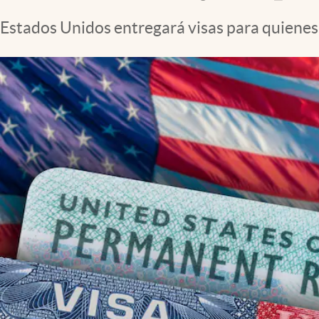
Clima
Estados Unidos entregará visas para quienes q
Espiritualidad
Mediakit
abre en nueva pestaña