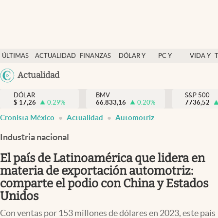
Últimas Noticias
ÚLTIMAS
ACTUALIDAD
FINANZAS
DÓLAR Y
PC Y
VIDA Y
Actualidad
NOTICIAS
Y
MERCADOS
CELULAR
ESTILO
Argentina
Actualidad
Finanzas y economía
ECONOMÍA
España
Dólar y mercados
DÓLAR
BMV
S&P 500
$
17,26
0.29
%
66.833,16
0.20
%
México
7736,52
Internacionales
Cronista México
Actualidad
Automotriz
USA
Opinión
Colombia
Industria nacional
Uruguay
Brand Strategy
El país de Latinoamérica que lidera en
Pc y celular
materia de exportación automotriz:
comparte el podio con China y Estados
Vida y estilo
Unidos
Tv
Con ventas por 153 millones de dólares en 2023, este país