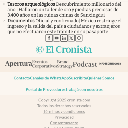
Tesoros arqueológicos
Descubrimiento millonario del
año | Hallaron un taller de oro y piedras preciosas de
3.400 años en las ruinas chinas de Sanxingdui
Documentos
Oficial y confirmado| México restringe el
ingreso y la salida del país a ciudadanos y extranjeros
que no efectuaron este trámite en su pasaporte
abre en nueva pestaña
abre en nueva pestaña
abre en nueva pestaña
abre en nueva pestaña
abre en nueva pestaña
Contacto
Canales de WhatsApp
Suscribite
Quiénes Somos
Portal de Proveedores
Trabajá con nosotros
Copyright 2025 cronista.com
Todos los derechos reservados
Términos y condiciones
Privacidad
Consentimiento