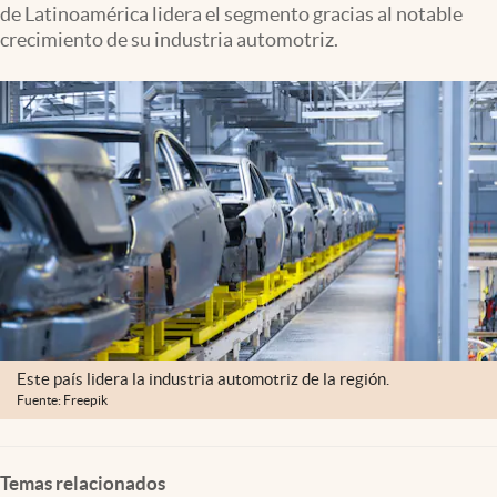
de Latinoamérica lidera el segmento gracias al notable
Clima
crecimiento de su industria automotriz.
Espiritualidad
Mediakit
abre en nueva pestaña
México
Este país lidera la industria automotriz de la región.
Fuente: Freepik
Temas relacionados