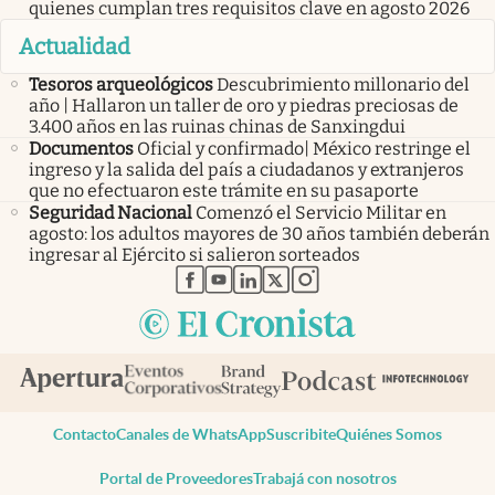
quienes cumplan tres requisitos clave en agosto 2026
Actualidad
Tesoros arqueológicos
Descubrimiento millonario del
año | Hallaron un taller de oro y piedras preciosas de
3.400 años en las ruinas chinas de Sanxingdui
Documentos
Oficial y confirmado| México restringe el
ingreso y la salida del país a ciudadanos y extranjeros
que no efectuaron este trámite en su pasaporte
Seguridad Nacional
Comenzó el Servicio Militar en
agosto: los adultos mayores de 30 años también deberán
ingresar al Ejército si salieron sorteados
abre en nueva pestaña
abre en nueva pestaña
abre en nueva pestaña
abre en nueva pestaña
abre en nueva pestaña
Contacto
Canales de WhatsApp
Suscribite
Quiénes Somos
Portal de Proveedores
Trabajá con nosotros