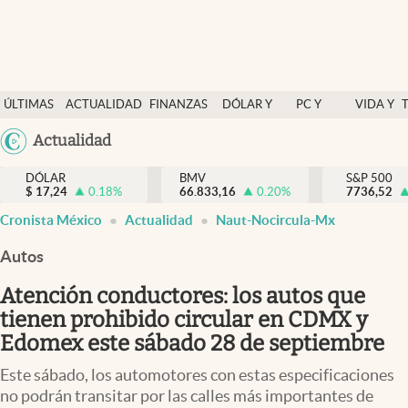
Últimas Noticias
ÚLTIMAS
ACTUALIDAD
FINANZAS
DÓLAR Y
PC Y
VIDA Y
Actualidad
NOTICIAS
Y
MERCADOS
CELULAR
ESTILO
Argentina
Actualidad
Finanzas y economía
ECONOMÍA
España
Dólar y mercados
DÓLAR
BMV
S&P 500
$
17,24
0.18
%
66.833,16
0.20
%
México
7736,52
Internacionales
Cronista México
Actualidad
Naut-Nocircula-Mx
USA
Opinión
Colombia
Autos
Uruguay
Brand Strategy
Atención conductores: los autos que
Pc y celular
tienen prohibido circular en CDMX y
Edomex este sábado 28 de septiembre
Vida y estilo
Este sábado, los automotores con estas especificaciones
Tv
no podrán transitar por las calles más importantes de