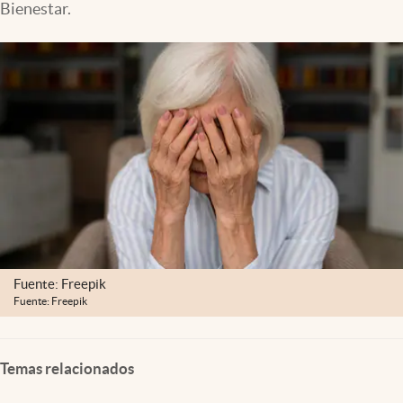
Bienestar.
Clima
Espiritualidad
Mediakit
abre en nueva pestaña
México
Fuente: Freepik
Fuente: Freepik
Temas relacionados