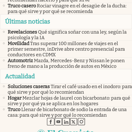
Truco casero
Rociar vinagre en el desagüe de la ducha:
para qué sirve y por qué se recomienda
Últimas noticias
Revelaciones
Qué significa soñar con una ley, según la
psicología y la IA
Movilidad
Tras superar 100 millones de viajes en el
primer semestre, inDrive abre centro presencial para
conductores en CDMX
Automotriz
Mazda, Mercedes-Benz y Nissan le ponen
freno de mano a la producción de autos en México
Actualidad
Soluciones caseras
Tirar el café usado en el inodoro: para
qué sirve y por qué lo recomiendan
Hogar
Mezclar hojas de laurel con bicarbonato: para qué
sirve y por qué ya se aplica en los hogares
Truco
Llenar de bicarbonato de sodio la entrada de una
casa: para qué sirve y por qué lo recomiendan
abre en nueva pestaña
abre en nueva pestaña
abre en nueva pestaña
abre en nueva pestaña
abre en nueva pestaña