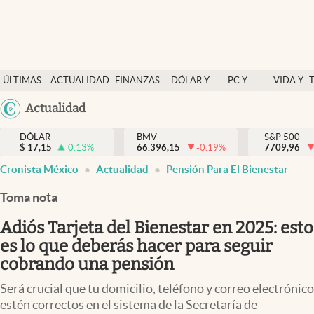
Últimas Noticias
ÚLTIMAS
ACTUALIDAD
FINANZAS
DÓLAR Y
PC Y
VIDA Y
Actualidad
NOTICIAS
Y
MERCADOS
CELULAR
ESTILO
Argentina
Actualidad
Finanzas y economía
ECONOMÍA
España
Dólar y mercados
DÓLAR
BMV
S&P 500
$
17,15
0.13
%
66.396,15
-0.19
%
México
7709,96
Internacionales
Cronista México
Actualidad
Pensión Para El Bienestar
USA
Opinión
Colombia
Toma nota
Uruguay
Brand Strategy
Adiós Tarjeta del Bienestar en 2025: esto
Pc y celular
es lo que deberás hacer para seguir
cobrando una pensión
Vida y estilo
Será crucial que tu domicilio, teléfono y correo electrónico
Tv
estén correctos en el sistema de la Secretaría de