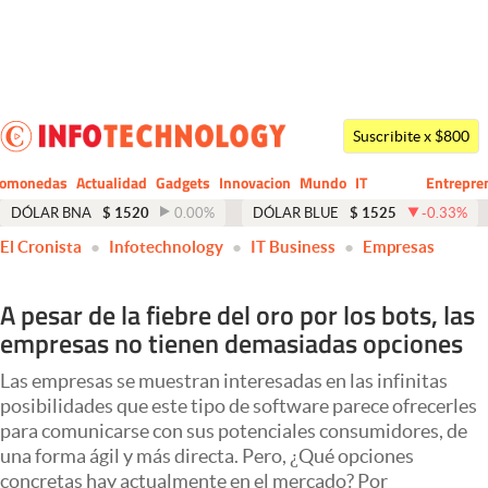
Últimas noticias
Dólar
Suscribite x $800
Members
tomonedas
Actualidad
Gadgets
Innovacion
Mundo
IT
Entrepre
CIO
Business
Economía y Política
DÓLAR BNA
$
1520
0.00
%
DÓLAR BLUE
$
1525
-0.33
%
El Cronista
Infotechnology
IT Business
Empresas
Finanzas y Mercados
Mercados Online
A pesar de la fiebre del oro por los bots, las
empresas no tienen demasiadas opciones
Negocios
Columnistas
Las empresas se muestran interesadas en las infinitas
posibilidades que este tipo de software parece ofrecerles
Otras secciones
para comunicarse con sus potenciales consumidores, de
una forma ágil y más directa. Pero, ¿Qué opciones
Apertura
concretas hay actualmente en el mercado? Por