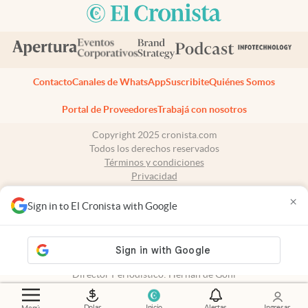
Contacto
Canales de WhatsApp
Suscribite
Quiénes Somos
Portal de Proveedores
Trabajá con nosotros
Copyright 2025 cronista.com
Todos los derechos reservados
Términos y condiciones
Privacidad
Consentimiento
×
Tel:
+54 11 7078-3270
Sign in to El Cronista with Google
cronista.com
es propiedad de El Cronista Comercial S.A Registro de
propiedad intelectual: 56576959
N° de edición: 10.950 - 7 de agosto de 2026
Director Periodístico: Hernán de Goñi
Dolar
Inicio
Alertas
Ingresar
Menú