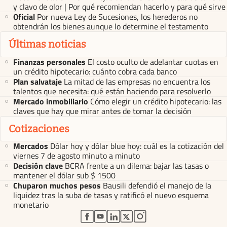
y clavo de olor | Por qué recomiendan hacerlo y para qué sirve
Oficial
Por nueva Ley de Sucesiones, los herederos no
obtendrán los bienes aunque lo determine el testamento
Últimas noticias
Finanzas personales
El costo oculto de adelantar cuotas en
un crédito hipotecario: cuánto cobra cada banco
Plan salvataje
La mitad de las empresas no encuentra los
talentos que necesita: qué están haciendo para resolverlo
Mercado inmobiliario
Cómo elegir un crédito hipotecario: las
claves que hay que mirar antes de tomar la decisión
Cotizaciones
Mercados
Dólar hoy y dólar blue hoy: cuál es la cotización del
viernes 7 de agosto minuto a minuto
Decisión clave
BCRA frente a un dilema: bajar las tasas o
mantener el dólar sub $ 1500
Chuparon muchos pesos
Bausili defendió el manejo de la
liquidez tras la suba de tasas y ratificó el nuevo esquema
monetario
abre en nueva pestaña
abre en nueva pestaña
abre en nueva pestaña
abre en nueva pestaña
abre en nueva pestaña