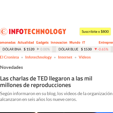
Últimas noticias
Dólar
Suscribite x $800
Members
tomonedas
Actualidad
Gadgets
Innovacion
Mundo
IT
Entrepre
CIO
Business
Economía y Política
DÓLAR BNA
$
1520
0.00
%
DÓLAR BLUE
$
1530
-0.65
%
El Cronista
Infotechnology
Internet
Videos
Finanzas y Mercados
Novedades
Mercados Online
Las charlas de TED llegaron a las mil
Negocios
millones de reproducciones
Columnistas
Según informaron en su blog, los videos de la organización
Otras secciones
alcanzaron en seis años los nueve ceros.
Apertura