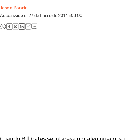
Jason Pontin
Actualizado el
27 de Enero de 2011
03:00
abre en nueva pestaña
abre en nueva pestaña
abre en nueva pestaña
abre en nueva pestaña
Cuando Bill Gates se interesa por algo nuevo, su