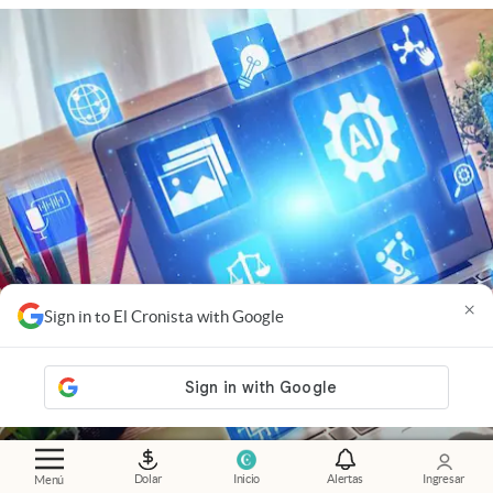
×
Sign in to El Cronista with Google
Dolar
Inicio
Alertas
Ingresar
Menú