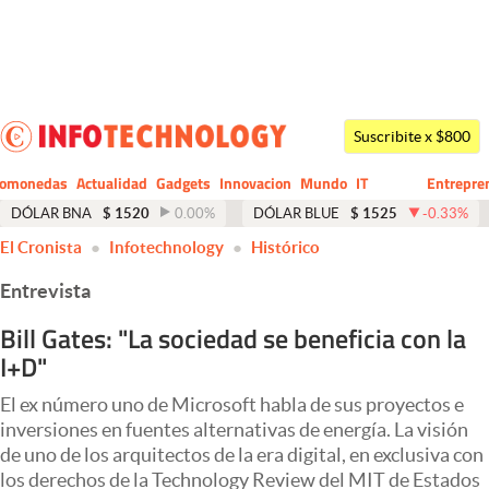
Últimas noticias
Dólar
Suscribite x $800
Members
tomonedas
Actualidad
Gadgets
Innovacion
Mundo
IT
Entrepre
CIO
Business
Economía y Política
DÓLAR BNA
$
1520
0.00
%
DÓLAR BLUE
$
1525
-0.33
%
El Cronista
Infotechnology
Histórico
Finanzas y Mercados
Entrevista
Mercados Online
Bill Gates: "La sociedad se beneficia con la
Negocios
I+D"
Columnistas
El ex número uno de Microsoft habla de sus proyectos e
Otras secciones
inversiones en fuentes alternativas de energía. La visión
de uno de los arquitectos de la era digital, en exclusiva con
Apertura
los derechos de la Technology Review del MIT de Estados