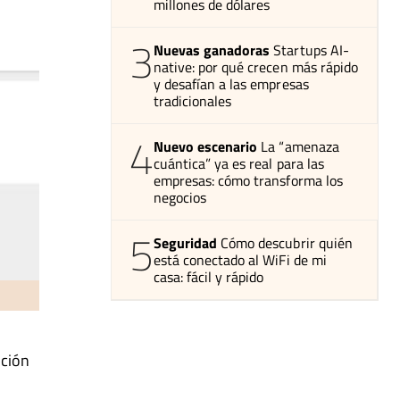
millones de dólares
3
Nuevas ganadoras
Startups AI-
native: por qué crecen más rápido
y desafían a las empresas
tradicionales
4
Nuevo escenario
La “amenaza
cuántica” ya es real para las
empresas: cómo transforma los
negocios
5
Seguridad
Cómo descubrir quién
está conectado al WiFi de mi
casa: fácil y rápido
nción