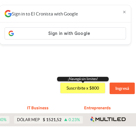
×
Sign in to El Cronista with Google
¡Navegá sin limites!
Suscribite x $800
Ingresá
IT Business
Entreprenerds
abre 
30
%
DÓLAR MEP
$
1521,52
0.23
%