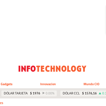
Gadgets
Innovacion
Mundo CIO
DÓLAR TARJETA
$
1976
0.00
%
DÓLAR CCL
$
1576,16
0.
es