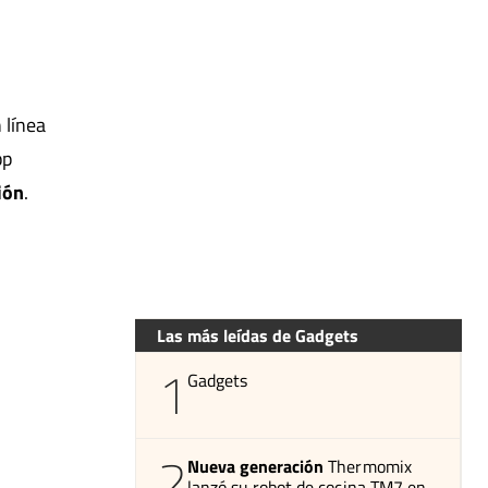
 línea
pp
ión
.
Las más leídas de Gadgets
1
Gadgets
2
Nueva generación
Thermomix
lanzó su robot de cocina TM7 en