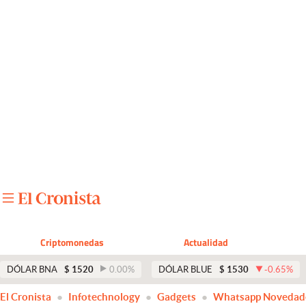
Últimas noticias
Dólar
Members
Economía y Política
Finanzas y Mercados
Mercados Online
Negocios
Columnistas
Criptomonedas
Actualidad
Otras secciones
DÓLAR BNA
$
1520
0.00
%
DÓLAR BLUE
$
1530
-0.65
%
Apertura
El Cronista
Infotechnology
Gadgets
Whatsapp Novedad