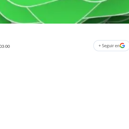
+
Seguir
en
03:00
abre en nueva p