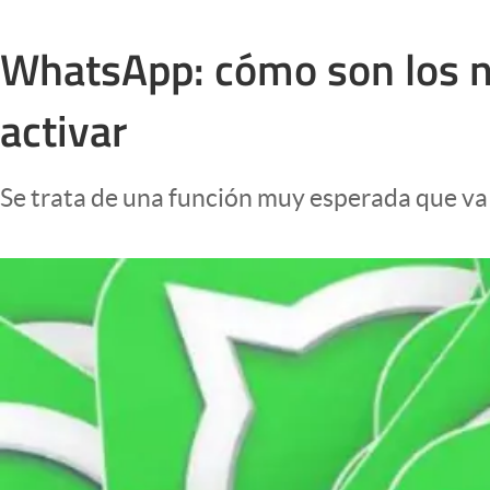
Infotechnology
WhatsApp: cómo son los n
Clase
Clima
activar
Mundial 2026
Eventos Corporativos
Se trata de una función muy esperada que va 
El Cronista Studio
Mediakit
abre en nueva pestaña