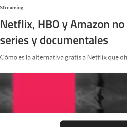
Infotechnology
Streaming
Clase
Netflix, HBO y Amazon no 
Clima
series y documentales
Mundial 2026
Eventos Corporativos
Cómo es la alternativa gratis a Netflix que o
El Cronista Studio
Mediakit
abre en nueva pestaña