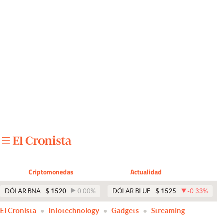
Últimas noticias
Dólar
Members
Economía y Política
Finanzas y Mercados
Mercados Online
Negocios
Columnistas
Criptomonedas
Actualidad
Otras secciones
DÓLAR BNA
$
1520
0.00
%
DÓLAR BLUE
$
1525
-0.33
%
Apertura
El Cronista
Infotechnology
Gadgets
Streaming