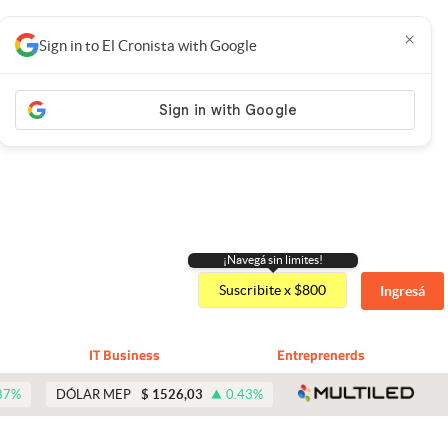
×
Sign in to El Cronista with Google
¡Navegá sin limites!
Suscribite x $800
Ingresá
IT Business
Entreprenerds
abre 
87
%
DÓLAR MEP
$
1526,03
0.43
%