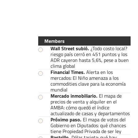
Members
Wall Street subió
.
¿Todo costo local?
riesgo país cerró en 451 puntos y los
ADR cayeron hasta 5,6%, pese a buen
clima global
Financial Times
.
Alerta en los
mercados: El Niño amenaza a los
commodities clave para la economía
mundial
Mercado inmobiliario
.
El mapa de
precios de venta y alquiler en el
AMBA: cómo quedó el índice
actualizado de casas y departamentos
Próximo paso
.
El mapa de votos del
Gobierno en Diputados: qué chances
tiene Propiedad Privada de ser ley
Rastrillo
.
Dólar tarjeta: qué hay