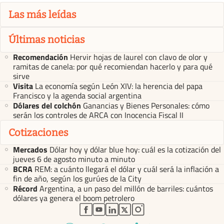
Las más leídas
Últimas noticias
Recomendación
Hervir hojas de laurel con clavo de olor y
ramitas de canela: por qué recomiendan hacerlo y para qué
sirve
Visita
La economía según León XIV: la herencia del papa
Francisco y la agenda social argentina
Dólares del colchón
Ganancias y Bienes Personales: cómo
serán los controles de ARCA con Inocencia Fiscal II
Cotizaciones
Mercados
Dólar hoy y dólar blue hoy: cuál es la cotización del
jueves 6 de agosto minuto a minuto
BCRA
REM: a cuánto llegará el dólar y cuál será la inflación a
fin de año, según los gurúes de la City
Récord
Argentina, a un paso del millón de barriles: cuántos
dólares ya genera el boom petrolero
abre en nueva pestaña
abre en nueva pestaña
abre en nueva pestaña
abre en nueva pestaña
abre en nueva pestaña