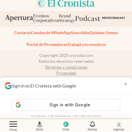
Contacto
Canales de WhatsApp
Suscribite
Quiénes Somos
Portal de Proveedores
Trabajá con nosotros
Copyright 2025 cronista.com
Todos los derechos reservados
Términos y condiciones
Privacidad
Consentimiento
×
Tel:
+54 11 7078-3270
Sign in to El Cronista with Google
cronista.com
es propiedad de El Cronista Comercial S.A Registro de
propiedad intelectual: 56576959
N° de edición: 10.949 - 6 de agosto de 2026
Director Periodístico: Hernán de Goñi
Dolar
Inicio
Alertas
Ingresar
Menú