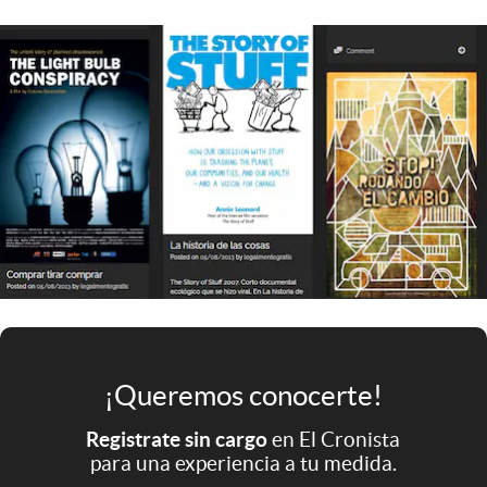
Infotechnology
Clase
Clima
Mundial 2026
Eventos Corporativos
El Cronista Studio
Mediakit
abre en nueva pestaña
Argentina
¡Queremos conocerte!
Registrate sin cargo
en El Cronista
para una experiencia a tu medida.