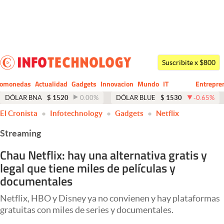
Últimas noticias
Dólar
Suscribite x $800
Members
tomonedas
Actualidad
Gadgets
Innovacion
Mundo
IT
Entrepre
CIO
Business
Economía y Política
DÓLAR BNA
$
1520
0.00
%
DÓLAR BLUE
$
1530
-0.65
%
El Cronista
Infotechnology
Gadgets
Netflix
Finanzas y Mercados
Streaming
Mercados Online
Chau Netflix: hay una alternativa gratis y
Negocios
legal que tiene miles de películas y
Columnistas
documentales
Otras secciones
Netflix, HBO y Disney ya no convienen y hay plataformas
gratuitas con miles de series y documentales.
Apertura