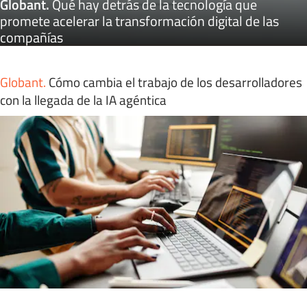
Globant
.
Qué hay detrás de la tecnología que
promete acelerar la transformación digital de las
compañías
Globant
.
Cómo cambia el trabajo de los desarrolladores
con la llegada de la IA agéntica