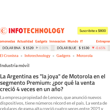
Últimas noticias
Dólar
Suscribite x $800
Members
tomonedas
Actualidad
Gadgets
Innovacion
Mundo
IT
Entrepre
CIO
Business
Economía y Política
DÓLAR BNA
$
1520
0.00
%
DÓLAR BLUE
$
1530
-0.65
%
El Cronista
Infotechnology
Gadgets
Motorola
Finanzas y Mercados
Industria móvil
Mercados Online
La Argentina es "la joya" de Motorola en el
Negocios
segmento Premium: ¿por qué la venta
Columnistas
creció 4 veces en un año?
Otras secciones
La empresa propiedad de Lenovo, que anunció nuevos
dispositivos, tiene números récord en el país. La venta de
Apertura
celulares de gama alta creció cuatro veces entre 2021 y