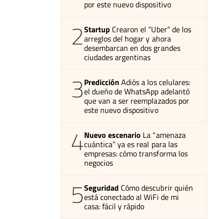
por este nuevo dispositivo
2
Startup
Crearon el “Uber” de los
arreglos del hogar y ahora
desembarcan en dos grandes
ciudades argentinas
3
Predicción
Adiós a los celulares:
el dueño de WhatsApp adelantó
que van a ser reemplazados por
este nuevo dispositivo
4
Nuevo escenario
La “amenaza
cuántica” ya es real para las
empresas: cómo transforma los
negocios
5
Seguridad
Cómo descubrir quién
está conectado al WiFi de mi
casa: fácil y rápido