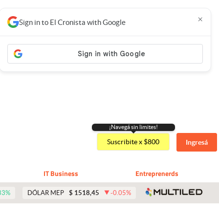
×
Sign in to El Cronista with Google
¡Navegá sin limites!
Suscribite x $800
Ingresá
IT Business
Entreprenerds
abre 
33
%
DÓLAR MEP
$
1518,45
-0.05
%