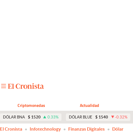
Últimas noticias
Dólar
Members
Economía y Política
Finanzas y Mercados
Mercados Online
Negocios
Columnistas
Criptomonedas
Actualidad
Otras secciones
DÓLAR BNA
$
1520
0.33
%
DÓLAR BLUE
$
1540
-0.32
%
Apertura
El Cronista
Infotechnology
Finanzas Digitales
Dólar