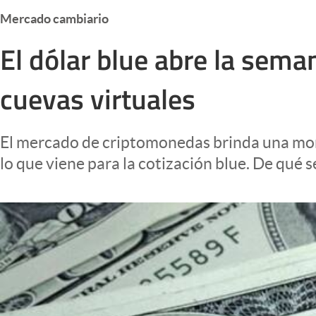
Infotechnology
Mercado cambiario
Clase
El dólar blue abre la seman
Clima
cuevas virtuales
Mundial 2026
Eventos Corporativos
El mercado de criptomonedas brinda una moned
El Cronista Studio
lo que viene para la cotización blue. De qué s
Mediakit
abre en nueva pestaña