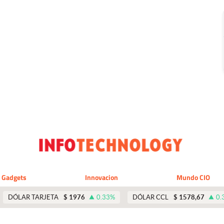
Gadgets
Innovacion
Mundo CIO
DÓLAR TARJETA
$
1976
0.33
%
DÓLAR CCL
$
1578,67
0.