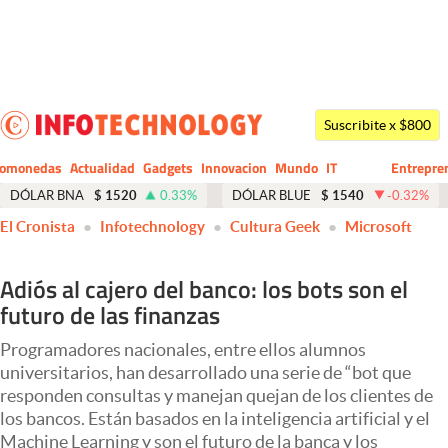
Últimas noticias
Dólar
Suscribite x $800
Members
tomonedas
Actualidad
Gadgets
Innovacion
Mundo
IT
Entrepre
CIO
Business
Economía y Política
DÓLAR BNA
$
1520
0.33
%
DÓLAR BLUE
$
1540
-0.32
%
El Cronista
Infotechnology
Cultura Geek
Microsoft
Finanzas y Mercados
Mercados Online
Adiós al cajero del banco: los bots son el
futuro de las finanzas
Negocios
Columnistas
Programadores nacionales, entre ellos alumnos
universitarios, han desarrollado una serie de “bot que
Otras secciones
responden consultas y manejan quejan de los clientes de
los bancos. Están basados en la inteligencia artificial y el
Apertura
Machine Learning y son el futuro de la banca y los