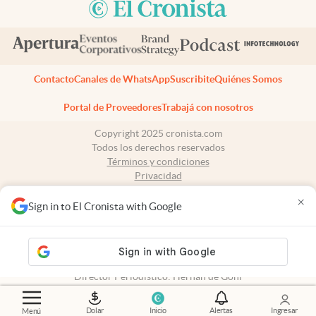
Contacto
Canales de WhatsApp
Suscribite
Quiénes Somos
Portal de Proveedores
Trabajá con nosotros
Copyright 2025 cronista.com
Todos los derechos reservados
Términos y condiciones
Privacidad
Consentimiento
×
Tel:
+54 11 7078-3270
Sign in to El Cronista with Google
cronista.com
es propiedad de El Cronista Comercial S.A Registro de
propiedad intelectual: 56576959
N° de edición: 10.949 - 6 de agosto de 2026
Director Periodístico: Hernán de Goñi
Dolar
Inicio
Alertas
Ingresar
Menú