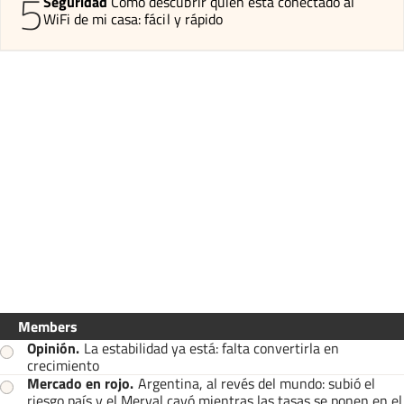
5
Seguridad
Cómo descubrir quién está conectado al
WiFi de mi casa: fácil y rápido
Members
Opinión
.
La estabilidad ya está: falta convertirla en
crecimiento
Mercado en rojo
.
Argentina, al revés del mundo: subió el
riesgo país y el Merval cayó mientras las tasas se ponen en el