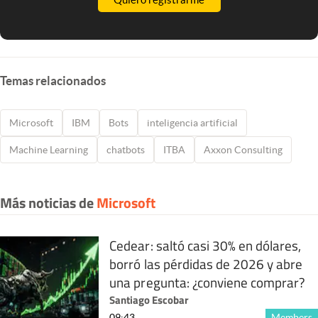
Temas relacionados
Microsoft
IBM
Bots
inteligencia artificial
Machine Learning
chatbots
ITBA
Axxon Consulting
Más noticias de
Microsoft
Cedear: saltó casi 30% en dólares,
borró las pérdidas de 2026 y abre
una pregunta: ¿conviene comprar?
Santiago Escobar
09:43
Members