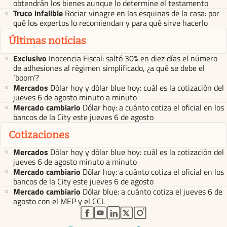
obtendrán los bienes aunque lo determine el testamento
Truco infalible
Rociar vinagre en las esquinas de la casa: por
qué los expertos lo recomiendan y para qué sirve hacerlo
Últimas noticias
Exclusivo
Inocencia Fiscal: saltó 30% en diez días el número
de adhesiones al régimen simplificado, ¿a qué se debe el
‘boom’?
Mercados
Dólar hoy y dólar blue hoy: cuál es la cotización del
jueves 6 de agosto minuto a minuto
Mercado cambiario
Dólar hoy: a cuánto cotiza el oficial en los
bancos de la City este jueves 6 de agosto
Cotizaciones
Mercados
Dólar hoy y dólar blue hoy: cuál es la cotización del
jueves 6 de agosto minuto a minuto
Mercado cambiario
Dólar hoy: a cuánto cotiza el oficial en los
bancos de la City este jueves 6 de agosto
Mercado cambiario
Dólar blue: a cuánto cotiza el jueves 6 de
agosto con el MEP y el CCL
abre en nueva pestaña
abre en nueva pestaña
abre en nueva pestaña
abre en nueva pestaña
abre en nueva pestaña