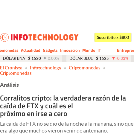
Últimas noticias
Dólar
Suscribite x $800
Members
tomonedas
Actualidad
Gadgets
Innovacion
Mundo
IT
Entrepre
CIO
Business
Economía y Política
DÓLAR BNA
$
1520
0.00
%
DÓLAR BLUE
$
1525
-0.33
%
abre en nueva pestaña
El Cronista
Infotechnology
Criptomonedas
Finanzas y Mercados
Criptomonedas
Mercados Online
Análisis
Negocios
Corralitos cripto: la verdadera razón de la
caída de FTX y cuál es el
Columnistas
próximo en irse a cero
Otras secciones
La caída de FTX no se dio de la noche a la mañana, sino que
Apertura
era algo que muchos vieron venir de antemano.