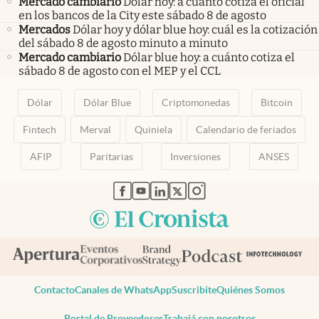
Mercado cambiario
Dólar hoy: a cuánto cotiza el oficial
en los bancos de la City este sábado 8 de agosto
Mercados
Dólar hoy y dólar blue hoy: cuál es la cotización
del sábado 8 de agosto minuto a minuto
Mercado cambiario
Dólar blue hoy: a cuánto cotiza el
sábado 8 de agosto con el MEP y el CCL
Dólar
Dólar Blue
Criptomonedas
Bitcoin
Fintech
Merval
Quiniela
Calendario de feriados
AFIP
Paritarias
Inversiones
ANSES
abre en nueva pestaña
abre en nueva pestaña
abre en nueva pestaña
abre en nueva pestaña
abre en nueva pestaña
Contacto
Canales de WhatsApp
Suscribite
Quiénes Somos
Portal de Proveedores
Trabajá con nosotros