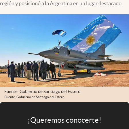
región y posicionó a la Argentina en un lugar destacado.
Infotechnology
Clase
Clima
Mundial 2026
Eventos Corporativos
El Cronista Studio
Mediakit
abre en nueva pestaña
Argentina
Fuente: Gobierno de Santiago del Estero
Fuente: Gobierno de Santiago del Estero
¡Queremos conocerte!