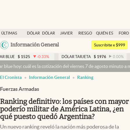
Últimas noticias
ÚLTIMAS
DÓLAR
DÓLAR
JAVIER
RIESGO
QUIÉN ES
FORO
Dólar
NOTICIAS
BLUE
MILEI
PAÍS
QUIÉN
Argentina
Información General
Members
Suscribite x $999
España
Economía y Política
525
-0.33
%
DÓLAR TARJETA
$
1976
0.00
%
DÓLAR M
México
cuál es la cotización del viernes 7 de agosto minuto a minuto
Dólar 
Finanzas y Mercados
USA
El Cronista
Información General
Ranking
Mercados Online
Colombia
Uruguay
Fuerzas Armadas
Negocios
Ranking definitivo: los países con mayor
Columnistas
poderío militar de América Latina, ¿en
Otras secciones
qué puesto quedó Argentina?
Apertura
Un nuevo ranking reveló la nación más poderosa de la