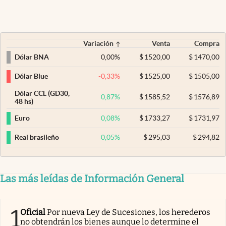
Variación
Venta
Compra
0,00
%
$
1520,00
$
1470,00
Dólar BNA
-0,33
%
$
1525,00
$
1505,00
Dólar Blue
Dólar CCL (GD30,
0,87
%
$
1585,52
$
1576,89
48 hs)
0,08
%
$
1733,27
$
1731,97
Euro
0,05
%
$
295,03
$
294,82
Real brasileño
Las más leídas de Información General
1
Oficial
Por nueva Ley de Sucesiones, los herederos
no obtendrán los bienes aunque lo determine el