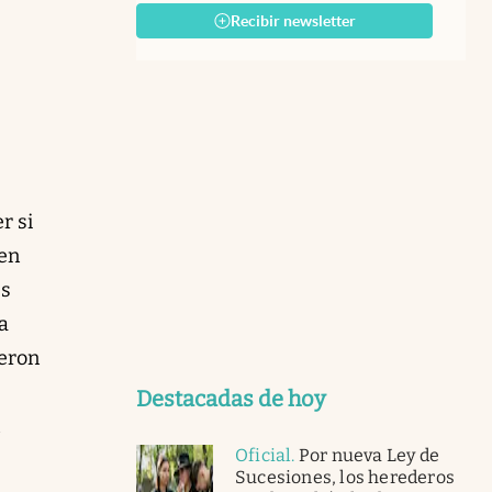
Recibir newsletter
r si
 en
es
a
ieron
Destacadas de hoy
Oficial
.
Por nueva Ley de
Sucesiones, los herederos