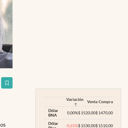
estaña
Variación
Venta
Compra
Dólar
0,00
%
$
1520,00
$
1470,00
BNA
Dólar
sos
-0,65
%
$
1530,00
$
1510,00