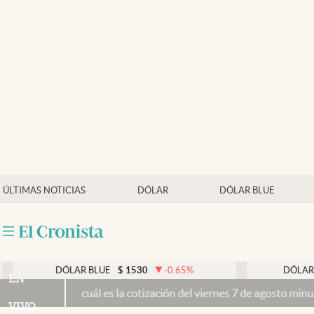
Últimas noticias
Dólar
Members
Economía y Política
Finanzas y Mercados
Mercados Online
ÚLTIMAS NOTICIAS
DÓLAR
DÓLAR BLUE
Negocios
Columnistas
Otras secciones
DÓLAR BLUE
$
1530
-0.65
%
DÓLAR TARJETA
EN
cuál es la cotización del viernes 7 de agosto minuto a minuto
Propi
Apertura
VIVO