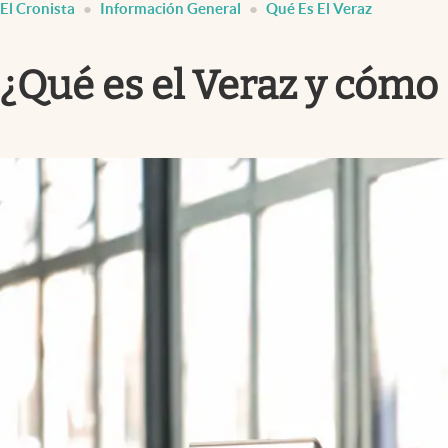
El Cronista
Información General
Qué Es El Veraz
Infotechnology
Clase
¿Qué es el Veraz y cómo
Clima
Mundial 2026
Eventos Corporativos
El Cronista Studio
Mediakit
abre en nueva pestaña