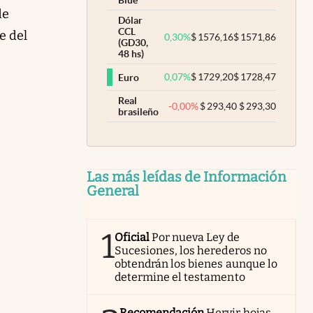
Blue
de
Dólar
CCL
e del
0,30
%
$
1576,16
$
1571,86
(GD30,
48 hs)
0,07
%
$
1729,20
$
1728,47
Euro
Real
-0,00
%
$
293,40
$
293,30
brasileño
Las más leídas de Información
General
1
Oficial
Por nueva Ley de
Sucesiones, los herederos no
obtendrán los bienes aunque lo
determine el testamento
Recomendación
Hervir hojas