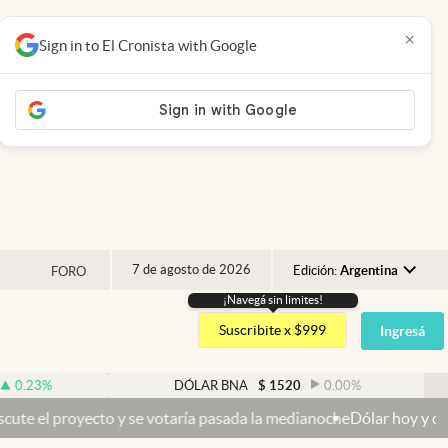
×
Sign in to El Cronista with Google
7 de agosto de 2026
Edición:
Argentina
FORO
¡Navegá sin limites!
Argentina
Suscribite x $999
Ingresá
España
México
DÓLAR BNA
$
1520
0.00
%
DÓ
USA
 y se votaría pasada la medianoche
Dólar hoy y dólar blue hoy: cuál
Colombia