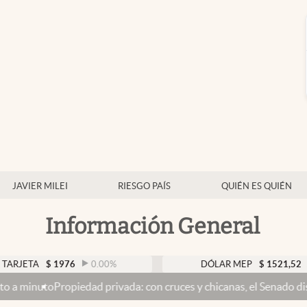
JAVIER MILEI
RIESGO PAÍS
QUIÉN ES QUIÉN
Información General
$
1976
0.00
%
DÓLAR MEP
$
1521,52
0.23
%
edad privada: con cruces y chicanas, el Senado discute el proyecto