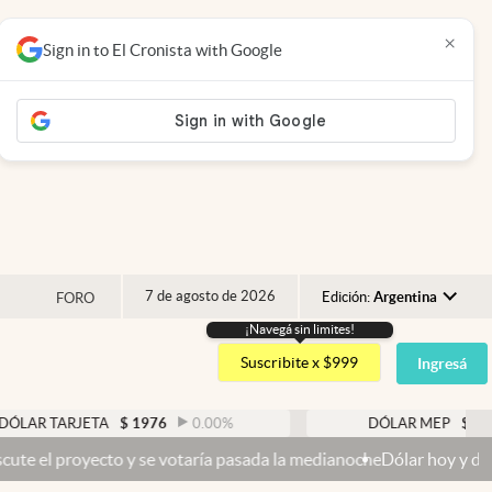
×
Sign in to El Cronista with Google
7 de agosto de 2026
Edición:
Argentina
FORO
¡Navegá sin limites!
Argentina
Suscribite x $999
Ingresá
España
México
RJETA
$
1976
0.00
%
DÓLAR MEP
$
1521,52
0
USA
o y se votaría pasada la medianoche
Dólar hoy y dólar blue hoy: cuá
Colombia