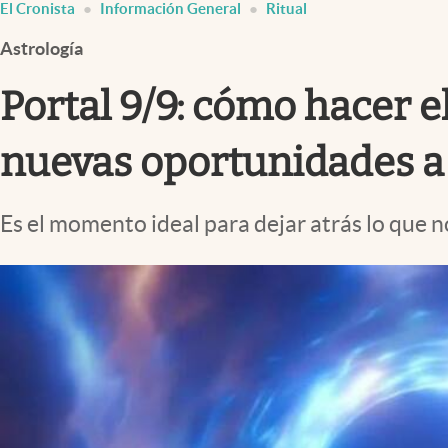
El Cronista
Información General
Ritual
Infotechnology
Astrología
Clase
Clima
Portal 9/9: cómo hacer el
Mundial 2026
nuevas oportunidades a 
Eventos Corporativos
El Cronista Studio
Es el momento ideal para dejar atrás lo que n
Mediakit
abre en nueva pestaña