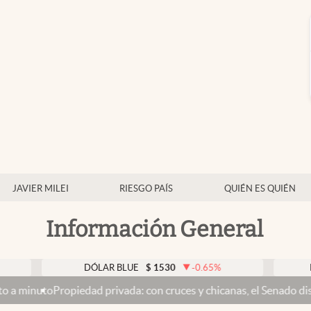
JAVIER MILEI
RIESGO PAÍS
QUIÉN ES QUIÉN
Información General
DÓLAR BLUE
$
1530
-0.65
%
DÓLAR TA
iedad privada: con cruces y chicanas, el Senado discute el proyect