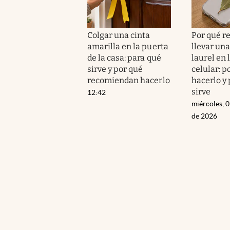
Colgar una cinta
Por qué 
amarilla en la puerta
llevar una
de la casa: para qué
laurel en 
sirve y por qué
celular: p
recomiendan hacerlo
hacerlo y
sirve
12:42
miércoles, 
de 2026