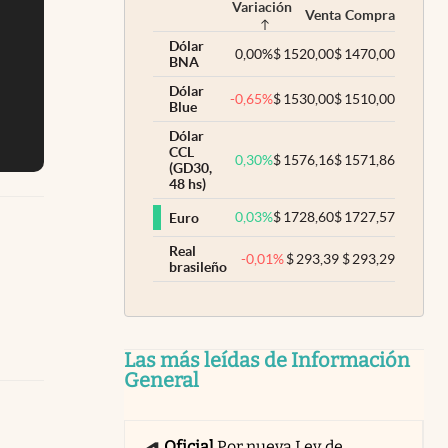
Variación
Venta
Compra
Dólar
0,00
%
$
1520,00
$
1470,00
BNA
Dólar
-0,65
%
$
1530,00
$
1510,00
Blue
Dólar
CCL
0,30
%
$
1576,16
$
1571,86
(GD30,
48 hs)
0,03
%
$
1728,60
$
1727,57
Euro
Real
-0,01
%
$
293,39
$
293,29
brasileño
Las más leídas de Información
General
Oficial
Por nueva Ley de