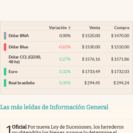
Variación
Venta
Compra
0,00
%
$
1520,00
$
1470,00
Dólar BNA
-0,65
%
$
1530,00
$
1510,00
Dólar Blue
Dólar CCL (GD30,
0,27
%
$
1576,16
$
1571,86
48 hs)
0,32
%
$
1733,49
$
1732,03
Euro
0,35
%
$
294,45
$
294,24
Real brasileño
Las más leídas de Información General
1
Oficial
Por nueva Ley de Sucesiones, los herederos
no obtendrán los bienes aunque lo determine el