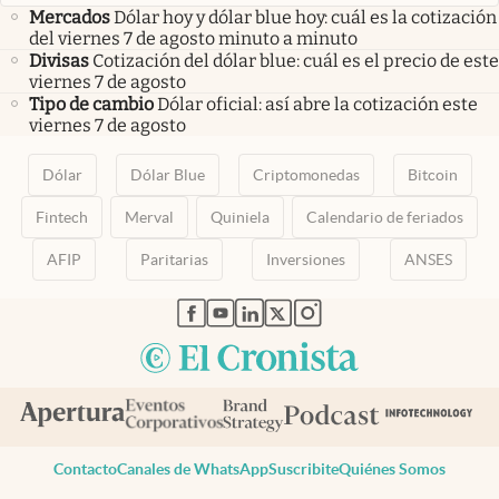
Mercados
Dólar hoy y dólar blue hoy: cuál es la cotización
del viernes 7 de agosto minuto a minuto
Divisas
Cotización del dólar blue: cuál es el precio de este
viernes 7 de agosto
Tipo de cambio
Dólar oficial: así abre la cotización este
viernes 7 de agosto
Dólar
Dólar Blue
Criptomonedas
Bitcoin
Fintech
Merval
Quiniela
Calendario de feriados
AFIP
Paritarias
Inversiones
ANSES
abre en nueva pestaña
abre en nueva pestaña
abre en nueva pestaña
abre en nueva pestaña
abre en nueva pestaña
Contacto
Canales de WhatsApp
Suscribite
Quiénes Somos