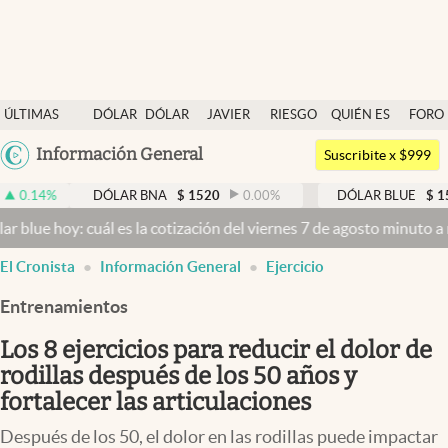
Últimas noticias
ÚLTIMAS
DÓLAR
DÓLAR
JAVIER
RIESGO
QUIÉN ES
FORO
Dólar
NOTICIAS
BLUE
MILEI
PAÍS
QUIÉN
Argentina
Información General
Members
Suscribite x $999
España
Economía y Política
DÓLAR BNA
$
1520
0.00
%
DÓLAR BLUE
$
1530
-0.65
México
 cuál es la cotización del viernes 7 de agosto minuto a minuto
Dóla
Finanzas y Mercados
USA
El Cronista
Información General
Ejercicio
Mercados Online
Colombia
Uruguay
Entrenamientos
Negocios
Los 8 ejercicios para reducir el dolor de
Columnistas
rodillas después de los 50 años y
Otras secciones
fortalecer las articulaciones
Apertura
Después de los 50, el dolor en las rodillas puede impactar