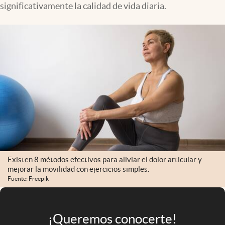
significativamente la calidad de vida diaria.
Infotechnology
Clase
Clima
Mundial 2026
Eventos Corporativos
El Cronista Studio
Mediakit
abre en nueva pestaña
Argentina
Existen 8 métodos efectivos para aliviar el dolor articular y
mejorar la movilidad con ejercicios simples.
Fuente: Freepik
¡Queremos conocerte!