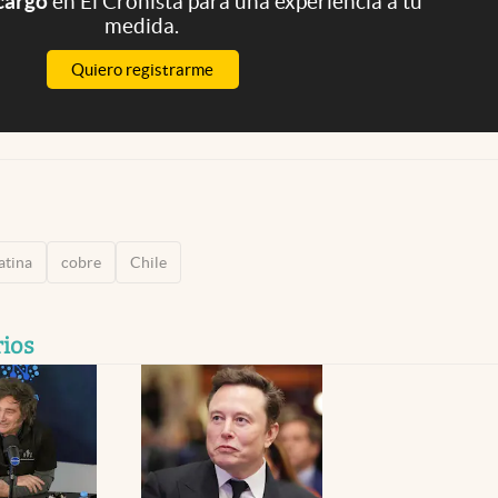
 cargo
en El Cronista para una experiencia a tu
medida.
Quiero registrarme
atina
cobre
Chile
rios