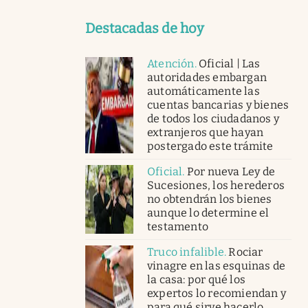
Destacadas de hoy
Atención
.
Oficial | Las
autoridades embargan
automáticamente las
cuentas bancarias y bienes
de todos los ciudadanos y
extranjeros que hayan
postergado este trámite
Oficial
.
Por nueva Ley de
Sucesiones, los herederos
no obtendrán los bienes
aunque lo determine el
testamento
Truco infalible
.
Rociar
vinagre en las esquinas de
la casa: por qué los
expertos lo recomiendan y
para qué sirve hacerlo