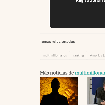
Registrate sin
Temas relacionados
multimillonarios
ranking
América L
Más noticias de
multimillona