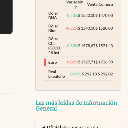
Variación
Venta
Compra
Dólar
0,33
%
$
1520,00
$
1470,00
BNA
Dólar
-0,32
%
$
1540,00
$
1520,00
Blue
Dólar
CCL
0,33
%
$
1578,67
$
1571,43
(GD30,
48 hs)
-0,02
%
$
1727,71
$
1726,98
Euro
Real
0,01
%
$
292,18
$
292,02
brasileño
Las más leídas de Información
General
Oficial
Por nueva Ley de