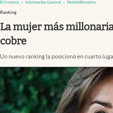
El Cronista
Información General
Multimillonarios
Infotechnology
Ranking
Clase
Clima
La mujer más millonaria
Mundial 2026
cobre
Eventos Corporativos
El Cronista Studio
Un nuevo ranking la posicionó en cuarto luga
Mediakit
abre en nueva pestaña