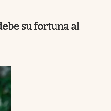
Uruguay
ebe su fortuna al
a