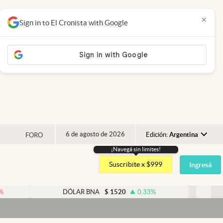
×
Sign in to El Cronista with Google
6 de agosto de 2026
Edición:
Argentina
FORO
¡Navegá sin limites!
Argentina
Suscribite x $999
Ingresá
España
México
DÓLAR BNA
$
1520
0.33
%
DÓLAR BL
USA
Colombia