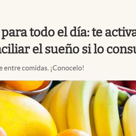
ara todo el día: te activa
iliar el sueño si lo con
re entre comidas. ¡Conocelo!