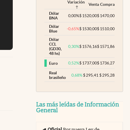
Variación
Venta
Compra
Dólar
0,00
%
$
1520,00
$
1470,00
BNA
Dólar
-0,65
%
$
1530,00
$
1510,00
Blue
Dólar
CCL
0,30
%
$
1576,16
$
1571,86
(GD30,
48 hs)
0,52
%
$
1737,00
$
1736,27
Euro
Real
0,68
%
$
295,41
$
295,28
brasileño
Las más leídas de Información
General
Oficial
Por nueva Ley de