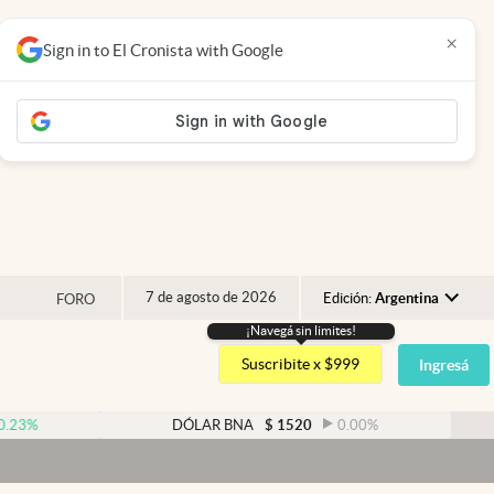
×
Sign in to El Cronista with Google
7 de agosto de 2026
Edición:
Argentina
FORO
¡Navegá sin limites!
Argentina
Suscribite x $999
Ingresá
España
México
DÓLAR BNA
$
1520
0.00
%
DÓLAR 
USA
D
Colombia