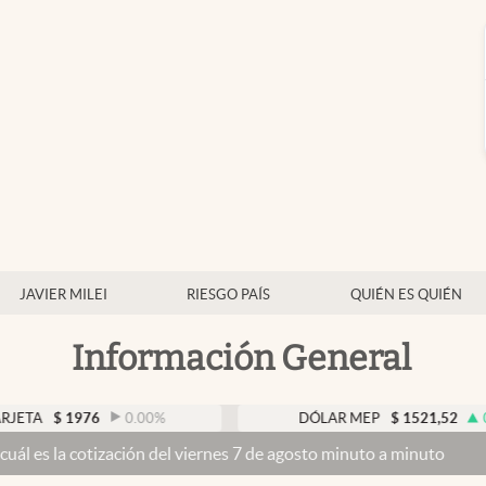
JAVIER MILEI
RIESGO PAÍS
QUIÉN ES QUIÉN
Información General
6
0.00
%
DÓLAR MEP
$
1521,52
0.23
%
ión del viernes 7 de agosto minuto a minuto