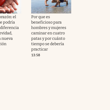
orazón: el
Por que es
e podría
beneficioso para
 diferencia
hombres y mujeres
evidad,
caminar en cuatro
a nueva
patas y por cuánto
ción
tiempo se debería
practicar
13:58