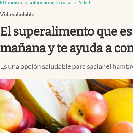
El Cronista
Información General
Salud
Infotechnology
Vida saludable
Clase
Clima
El superalimento que es p
Mundial 2026
mañana y te ayuda a conc
Eventos Corporativos
El Cronista Studio
Es una opción saludable para saciar el hamb
Mediakit
abre en nueva pestaña