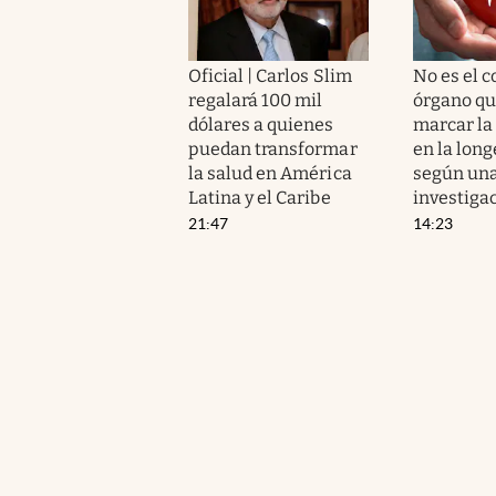
Oficial | Carlos Slim
No es el c
regalará 100 mil
órgano qu
dólares a quienes
marcar la
puedan transformar
en la long
la salud en América
según un
Latina y el Caribe
investiga
21:47
14:23