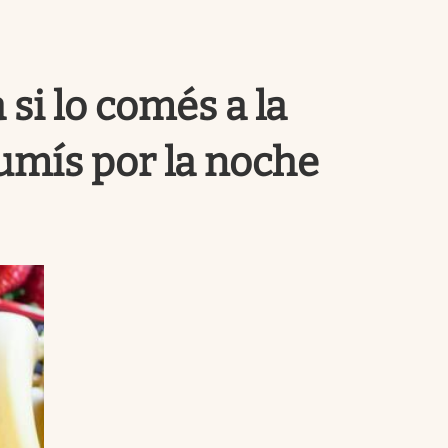
Uruguay
 si lo comés a la
sumís por la noche