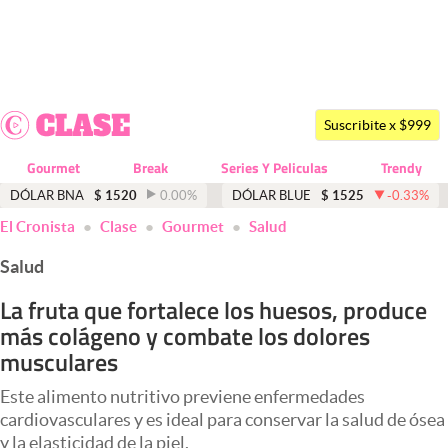
Últimas noticias
Dólar
Suscribite x $999
Members
Gourmet
Break
Series Y Peliculas
Trendy
Economía y Política
DÓLAR BNA
$
1520
0.00
%
DÓLAR BLUE
$
1525
-0.33
%
El Cronista
Clase
Gourmet
Salud
Finanzas y Mercados
Salud
Mercados Online
La fruta que fortalece los huesos, produce
Negocios
más colágeno y combate los dolores
Columnistas
musculares
Otras secciones
Este alimento nutritivo previene enfermedades
cardiovasculares y es ideal para conservar la salud de ósea
Apertura
y la elasticidad de la piel.