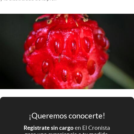
Infotechnology
Clase
Clima
Mundial 2026
Eventos Corporativos
El Cronista Studio
Mediakit
abre en nueva pestaña
Argentina
¡Queremos conocerte!
Registrate sin cargo
en El Cronista