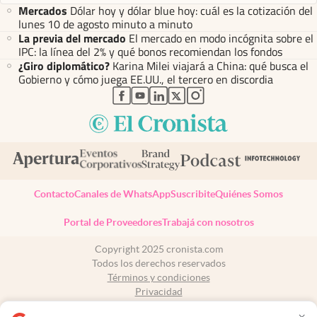
Mercados
Dólar hoy y dólar blue hoy: cuál es la cotización del
lunes 10 de agosto minuto a minuto
La previa del mercado
El mercado en modo incógnita sobre el
IPC: la línea del 2% y qué bonos recomiendan los fondos
¿Giro diplomático?
Karina Milei viajará a China: qué busca el
Gobierno y cómo juega EE.UU., el tercero en discordia
abre en nueva pestaña
abre en nueva pestaña
abre en nueva pestaña
abre en nueva pestaña
abre en nueva pestaña
Contacto
Canales de WhatsApp
Suscribite
Quiénes Somos
Portal de Proveedores
Trabajá con nosotros
Copyright 2025 cronista.com
Todos los derechos reservados
Términos y condiciones
Privacidad
Consentimiento