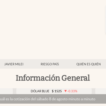
JAVIER MILEI
RIESGO PAÍS
QUIÉN ES QUIÉN
Información General
DÓLAR BLUE
$
1525
-0.33
%
DÓLAR T
zación del sábado 8 de agosto minuto a minuto