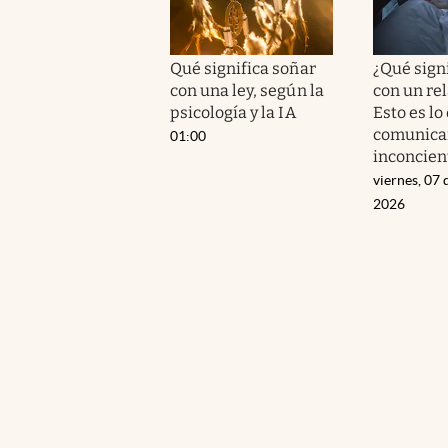
Qué significa soñar
¿Qué sign
con una ley, según la
con un re
psicología y la IA
Esto es lo
comunicar
01:00
inconcien
viernes, 07 
2026