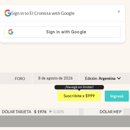
×
Sign in to El Cronista with Google
8 de agosto de 2026
Edición:
Argentina
FORO
¡Navegá sin limites!
Argentina
Suscribite x $999
Ingresá
España
México
ARJETA
$
1976
0.00
%
DÓLAR MEP
$
1526,03
USA
Colombia