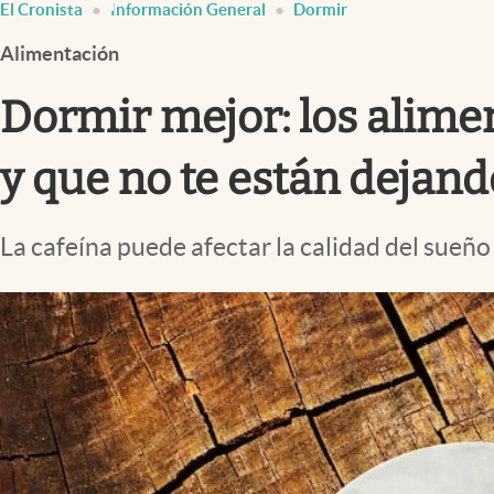
El Cronista
Información General
Dormir
Infotechnology
Alimentación
Clase
Clima
Dormir mejor: los alime
Mundial 2026
y que no te están dejan
Eventos Corporativos
El Cronista Studio
La cafeína puede afectar la calidad del sueño 
Mediakit
abre en nueva pestaña