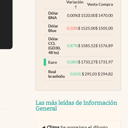
Variación
Venta
Compra
Dólar
0,00
%
$
1520,00
$
1470,00
BNA
Dólar
-0,33
%
$
1525,00
$
1505,00
Blue
Dólar
CCL
0,87
%
$
1585,52
$
1576,89
(GD30,
48 hs)
0,08
%
$
1733,27
$
1731,97
Euro
Real
0,05
%
$
295,03
$
294,82
brasileño
Las más leídas de Información
General
Clima
Se aproxima el diluvio