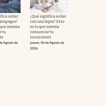
ifica soñar
¿Qué significa soñar
lámpagos?
con una lepra? Esto
 que intenta
es lo que intenta
 tu
comunicar tu
te
inconciente
de Agosto de
jueves, 06 de Agosto de
2026