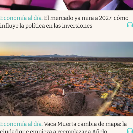
Economía al día
.
El mercado ya mira a 2027: cómo
influye la política en las inversiones
Economía al día
.
Vaca Muerta cambia de mapa: la
ciudad que empieza a reemplazar a Añelo