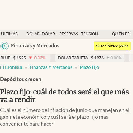
Últimas noticias
ÚLTIMAS
DÓLAR
DÓLAR
RESERVAS
TENSIÓN
QUIÉN ES
Dólar
NOTICIAS
BLUE
BCRA
GEOPOLÍTICA
QUIÉN
Argentina
Finanzas y Mercados
Members
Suscribite x $999
España
Economía y Política
25
-0.33
%
DÓLAR TARJETA
$
1976
0.00
%
DÓLAR ME
México
El Cronista
Finanzas Y Mercados
Plazo Fijo
Finanzas y Mercados
USA
Depósitos crecen
Mercados Online
Colombia
Uruguay
Plazo fijo: cuál de todos será el que más
Negocios
va a rendir
Columnistas
Cuál es el número de inflación de junio que manejan en el
Otras secciones
gabinete económico y cuál será el plazo fijo más
conveniente para hacer
Apertura