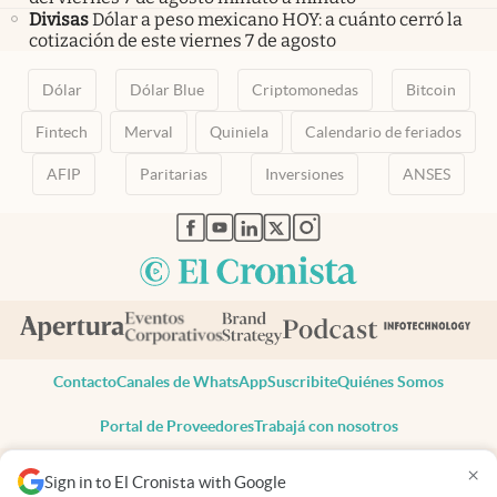
Divisas
Dólar a peso mexicano HOY: a cuánto cerró la
cotización de este viernes 7 de agosto
Dólar
Dólar Blue
Criptomonedas
Bitcoin
Fintech
Merval
Quiniela
Calendario de feriados
AFIP
Paritarias
Inversiones
ANSES
abre en nueva pestaña
abre en nueva pestaña
abre en nueva pestaña
abre en nueva pestaña
abre en nueva pestaña
Contacto
Canales de WhatsApp
Suscribite
Quiénes Somos
Portal de Proveedores
Trabajá con nosotros
Copyright 2025 cronista.com
×
Sign in to El Cronista with Google
Todos los derechos reservados