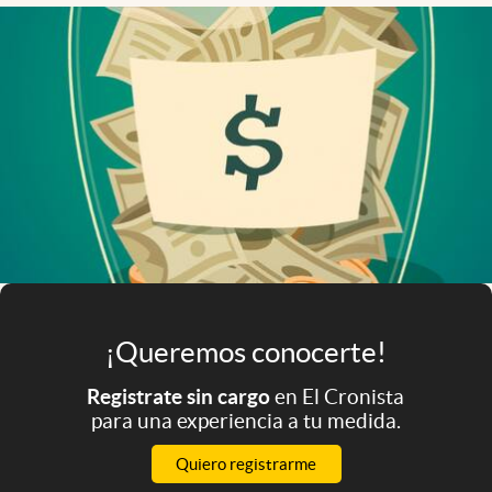
Infotechnology
Clase
Clima
Mundial 2026
Eventos Corporativos
El Cronista Studio
Mediakit
abre en nueva pestaña
Argentina
¡Queremos conocerte!
Registrate sin cargo
en El Cronista
para una experiencia a tu medida.
Quiero registrarme