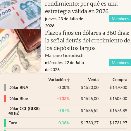
rendimiento: por qué es una
estrategia válida en 2026
jueves, 23 de Julio de
Members
2026
Plazos fijos en dólares a 360 días:
la señal detrás del crecimiento de
los depósitos largos
Mariano Gorodisch
miércoles, 22 de Julio
Members
de 2026
Variación
Venta
Compra
0,00
%
$
1520,00
$
1470,00
Dólar BNA
-0,33
%
$
1525,00
$
1505,00
Dólar Blue
Dólar CCL (GD30,
0,87
%
$
1585,52
$
1576,89
48 hs)
0,08
%
$
1733,27
$
1731,97
Euro