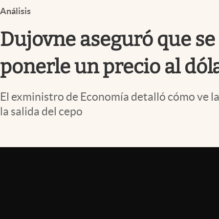
Infotechnology
Análisis
Clase
Dujovne aseguró que se 
Clima
ponerle un precio al dól
Mundial 2026
Eventos Corporativos
El exministro de Economía detalló cómo ve l
El Cronista Studio
la salida del cepo
Mediakit
abre en nueva pestaña