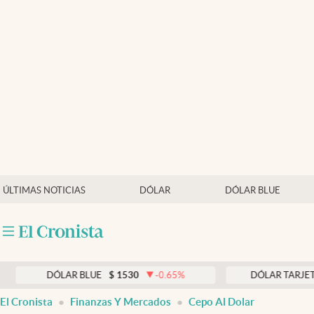
Últimas noticias
Dólar
Members
Economía y Política
Finanzas y Mercados
Mercados Online
ÚLTIMAS NOTICIAS
DÓLAR
DÓLAR BLUE
Negocios
Columnistas
Otras secciones
DÓLAR BLUE
$
1530
-0.65
%
DÓLAR TARJETA
$
197
Apertura
El Cronista
Finanzas Y Mercados
Cepo Al Dolar