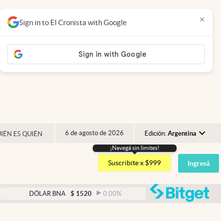
×
Sign in to El Cronista with Google
6 de agosto de 2026
Edición:
Argentina
IÉN ES QUIÉN
¡Navegá sin limites!
Argentina
Suscribite x $999
Ingresá
España
México
abre
DÓLAR BNA
$
1520
0.00
%
DÓLAR BLUE
$
1530
USA
Colombia