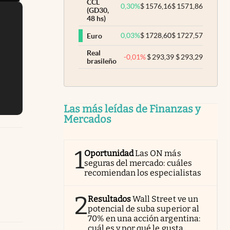
CCL
0,30
%
$
1576,16
$
1571,86
(GD30,
48 hs)
0,03
%
$
1728,60
$
1727,57
Euro
Real
-0,01
%
$
293,39
$
293,29
brasileño
Las más leídas de Finanzas y
Mercados
1
Oportunidad
Las ON más
seguras del mercado: cuáles
recomiendan los especialistas
2
Resultados
Wall Street ve un
potencial de suba superior al
70% en una acción argentina:
cuál es y por qué le gusta