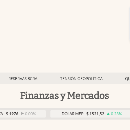
RESERVAS BCRA
TENSIÓN GEOPOLÍTICA
QU
Finanzas y Mercados
6
0.00
%
DÓLAR MEP
$
1521,52
0.23
%