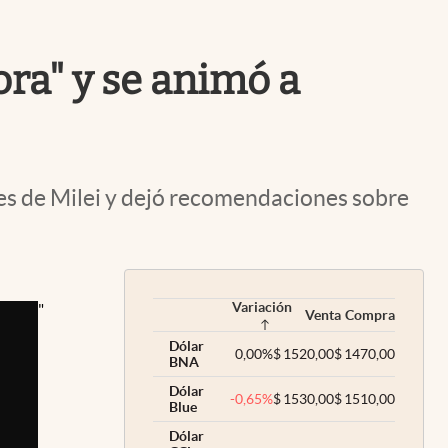
Uruguay
ora" y se animó a
ses de Milei y dejó recomendaciones sobre
Variación
"
Venta
Compra
Dólar
0,00
%
$
1520,00
$
1470,00
BNA
Dólar
-0,65
%
$
1530,00
$
1510,00
Blue
Dólar