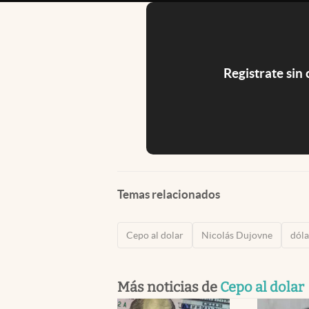
Registrate sin
Temas relacionados
Cepo al dolar
Nicolás Dujovne
dóla
Más noticias de
Cepo al dolar