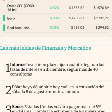
Dólar CCL (GD30,
0,87
%
$
1585,52
$
1576,89
48 hs)
0,08
%
$
1733,27
$
1731,97
Euro
0,05
%
$
295,03
$
294,82
Real brasileño
Las más leídas de Finanzas y Mercados
1
Informe
Invertir en plazo fijo: a cuánto llegarán las
tasas de interés en diciembre, según más de 40
consultoras
2
Dólar hoy y dólar blue hoy: cuál es la cotización del
sábado 8 de agosto minuto a minuto
3
Bonos
Estados Unidos volvió a pagar más del 5%
en dólares: ¿cambia la estrategia de los inversores