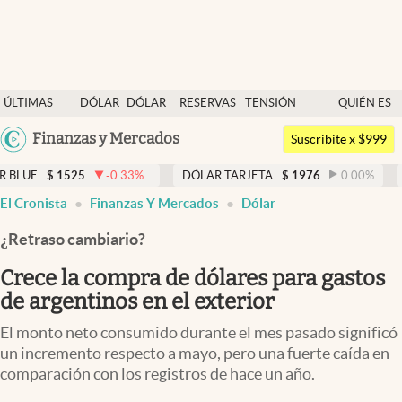
Últimas noticias
ÚLTIMAS
DÓLAR
DÓLAR
RESERVAS
TENSIÓN
QUIÉN ES
Dólar
NOTICIAS
BLUE
BCRA
GEOPOLÍTICA
QUIÉN
Argentina
Finanzas y Mercados
Members
Suscribite x $999
España
Economía y Política
25
-0.33
%
DÓLAR TARJETA
$
1976
0.00
%
DÓLAR ME
México
abre en nueva pestaña
El Cronista
Finanzas Y Mercados
Dólar
Finanzas y Mercados
USA
¿Retraso cambiario?
Mercados Online
Colombia
Uruguay
Crece la compra de dólares para gastos
Negocios
de argentinos en el exterior
Columnistas
El monto neto consumido durante el mes pasado significó
Otras secciones
un incremento respecto a mayo, pero una fuerte caída en
comparación con los registros de hace un año.
Apertura