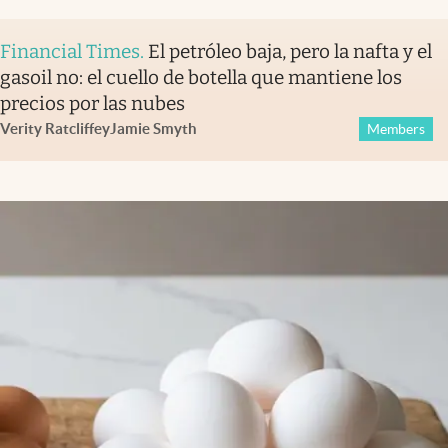
Financial Times
.
El petróleo baja, pero la nafta y el
gasoil no: el cuello de botella que mantiene los
precios por las nubes
Verity Ratcliffe
y
Jamie Smyth
Members