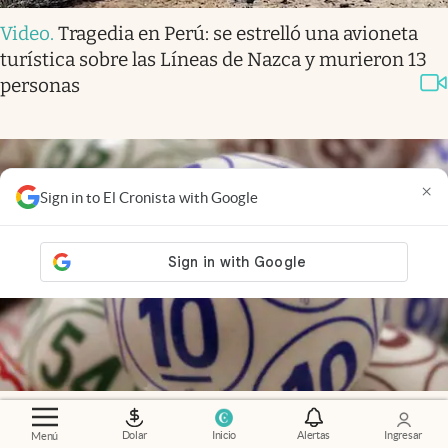
Video
.
Tragedia en Perú: se estrelló una avioneta
turística sobre las Líneas de Nazca y murieron 13
personas
×
Sign in to El Cronista with Google
Sorteo
.
Resultados de la Quiniela de Santa Fe en la
Dolar
Inicio
Alertas
Ingresar
Menú
Nocturna: estos son los números ganadores del