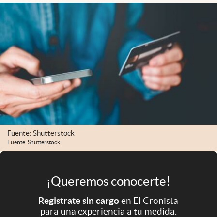
Infotechnology
Clase
Clima
Mundial 2026
Eventos Corporativos
El Cronista Studio
Mediakit
Fuente: Shutterstock
abre en nueva pestaña
Argentina
Fuente: Shutterstock
¡Queremos conocerte!
Registrate sin cargo
en El Cronista
para una experiencia a tu medida.