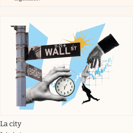
abre en nueva pestaña
La city