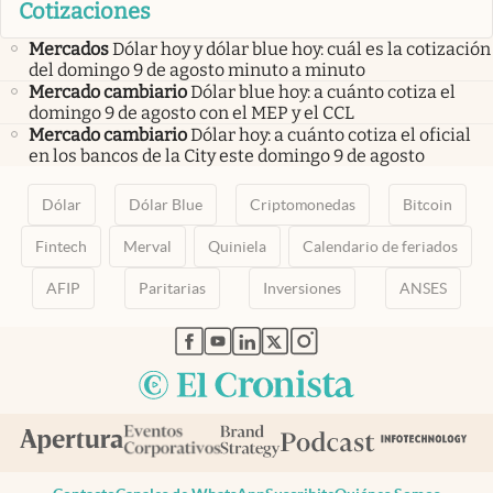
Cotizaciones
Mercados
Dólar hoy y dólar blue hoy: cuál es la cotización
del domingo 9 de agosto minuto a minuto
Mercado cambiario
Dólar blue hoy: a cuánto cotiza el
domingo 9 de agosto con el MEP y el CCL
Mercado cambiario
Dólar hoy: a cuánto cotiza el oficial
en los bancos de la City este domingo 9 de agosto
Dólar
Dólar Blue
Criptomonedas
Bitcoin
Fintech
Merval
Quiniela
Calendario de feriados
AFIP
Paritarias
Inversiones
ANSES
abre en nueva pestaña
abre en nueva pestaña
abre en nueva pestaña
abre en nueva pestaña
abre en nueva pestaña