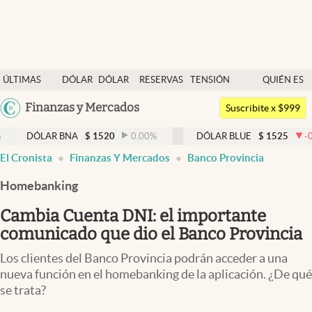
Últimas noticias
ÚLTIMAS
DÓLAR
DÓLAR
RESERVAS
TENSIÓN
QUIÉN ES
Dólar
NOTICIAS
BLUE
BCRA
GEOPOLÍTICA
QUIÉN
Argentina
Finanzas y Mercados
Members
Suscribite x $999
España
Economía y Política
LAR BNA
$
1520
0.00
%
DÓLAR BLUE
$
1525
-0.33
%
México
El Cronista
Finanzas Y Mercados
Banco Provincia
Finanzas y Mercados
USA
Homebanking
Mercados Online
Colombia
Uruguay
Cambia Cuenta DNI: el importante
Negocios
comunicado que dio el Banco Provincia
Columnistas
Los clientes del Banco Provincia podrán acceder a una
Otras secciones
nueva función en el homebanking de la aplicación. ¿De qué
se trata?
Apertura