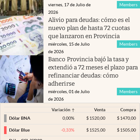
viernes, 17 de Julio de
Members
2026
Alivio para deudas: cómo es el
nuevo plan de hasta 72 cuotas
que lanzaron en Provincia
miércoles, 15 de Julio
Members
de 2026
Banco Provincia bajó la tasa y
extendió a 72 meses el plazo para
refinanciar deudas: cómo
adherirse
miércoles, 01 de Julio
Members
de 2026
Variación
Venta
Compra
0,00
%
$
1520,00
$
1470,00
Dólar BNA
-0,33
%
$
1525,00
$
1505,00
Dólar Blue