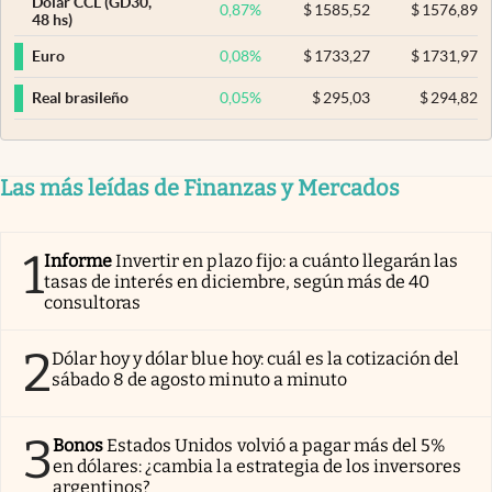
Dólar CCL (GD30,
0,87
%
$
1585,52
$
1576,89
48 hs)
0,08
%
$
1733,27
$
1731,97
Euro
0,05
%
$
295,03
$
294,82
Real brasileño
Las más leídas de Finanzas y Mercados
1
Informe
Invertir en plazo fijo: a cuánto llegarán las
tasas de interés en diciembre, según más de 40
consultoras
2
Dólar hoy y dólar blue hoy: cuál es la cotización del
sábado 8 de agosto minuto a minuto
3
Bonos
Estados Unidos volvió a pagar más del 5%
en dólares: ¿cambia la estrategia de los inversores
argentinos?