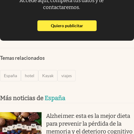
Accede aquí, completa tus datos y te
contactaremos.
abre en nueva pestaña
Quiero publicitar
Temas relacionados
España
hotel
Kayak
viajes
Más noticias de
España
Alzheimer: esta es la mejor dieta
para prevenir la pérdida de la
memoria y el deterioro cognitivo