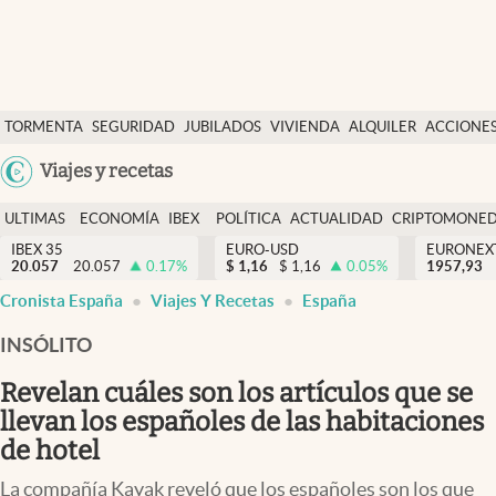
Últimas Noticias
TORMENTA
SEGURIDAD
JUBILADOS
VIVIENDA
ALQUILER
ACCIONE
Economía y finanzas
SOCIAL
Argentina
Viajes y recetas
Política
España
Actualidad
ULTIMAS
ECONOMÍA
IBEX
POLÍTICA
ACTUALIDAD
CRIPTOMONE
México
NOTICIAS
Y
Y
IBEX 35
EURO-USD
EURONEX
Criptomonedas
20.057
20.057
0.17
%
$
1,16
$
1,16
0.05
%
1957,93
USA
FINANZAS
EURO
Cronista España
Viajes Y Recetas
España
Colombia
España
Uruguay
INSÓLITO
Revelan cuáles son los artículos que se
llevan los españoles de las habitaciones
de hotel
La compañía Kayak reveló que los españoles son los que