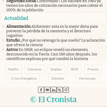
Seguridad Social
Confirmado | Los nacidos en 1960 ya
tienen los años de cotización necesarios para cobrar el
100% de la jubilación
Actualidad
Alimentación
Alzheimer: esta es la mejor dieta para
prevenir la pérdida de la memoria y el deterioro
cognitivo
Estudio
¿Por qué no retengo lo que sueño? La aclaración
que ofrece la ciencia
Astros
En 1868, un eclipse reveló un elemento
desconocido en la Tierra. Casi 160 años después, los
científicos explican por qué cambió la historia
Netflix
Celulares
Empleo
SEPE
Precios
Crisis Energetica
Subsidio
Horóscopo
abre en nueva pestaña
abre en nueva pestaña
abre en nueva pestaña
abre en nueva pestaña
abre en nueva pestaña