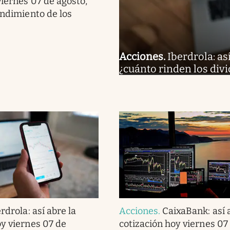
viernes 07 de agosto,
endimiento de los
Acciones
.
Iberdrola: as
¿cuánto rinden los div
rdrola: así abre la
Acciones
.
CaixaBank: así 
oy viernes 07 de
cotización hoy viernes 07