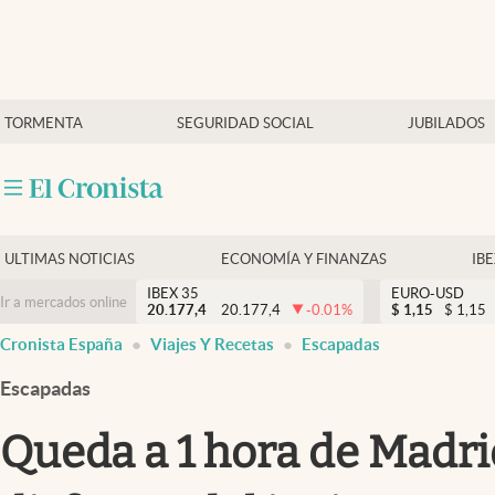
Últimas Noticias
TORMENTA
SEGURIDAD SOCIAL
JUBILADOS
Economía y finanzas
Política
Actualidad
Criptomonedas
ULTIMAS NOTICIAS
ECONOMÍA Y FINANZAS
IB
IBEX 35
EURO-USD
Ir a mercados online
20.177,4
20.177,4
-0.01
%
$
1,15
$
1,15
Cronista España
Viajes Y Recetas
Escapadas
Escapadas
Queda a 1 hora de Madri