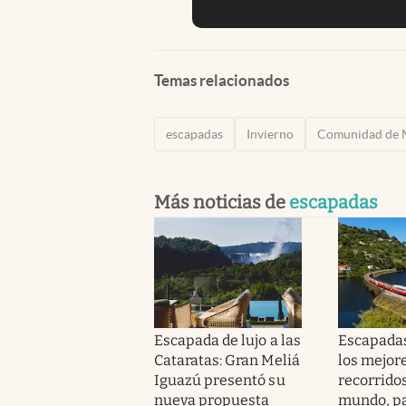
Temas relacionados
escapadas
Invierno
Comunidad de 
Más noticias de
escapadas
Escapada de lujo a las
Escapadas
Cataratas: Gran Meliá
los mejor
Iguazú presentó su
recorridos
nueva propuesta
mundo, pa