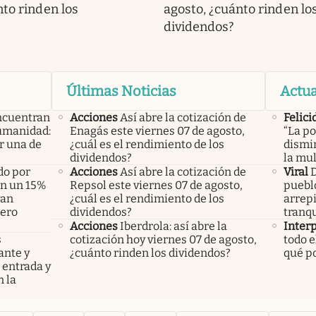
nto rinden los
agosto, ¿cuánto rinden lo
dividendos?
Últimas Noticias
Actua
ncuentran
Acciones
Así abre la cotización de
Felici
humanidad:
Enagás este viernes 07 de agosto,
“La po
r una de
¿cuál es el rendimiento de los
dismin
dividendos?
la mul
do por
Acciones
Así abre la cotización de
Viral
D
án un 15%
Repsol este viernes 07 de agosto,
pueblo
yan
¿cuál es el rendimiento de los
arrepi
pero
dividendos?
tranqu
Acciones
Iberdrola: así abre la
Inter
s
cotización hoy viernes 07 de agosto,
todo e
ante y
¿cuánto rinden los dividendos?
qué po
 entrada y
 la