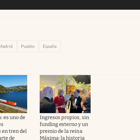
Madrid
Pueblo
España
: es uno de
Ingresos propios, sin
es
funding externo y un
 en tren del
premio de la reina
rte de
Máxima: la historia