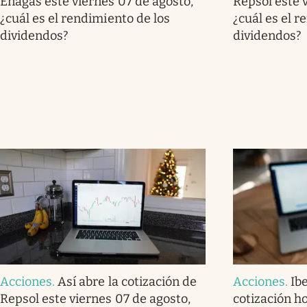
Enagás este viernes 07 de agosto,
Repsol este 
¿cuál es el rendimiento de los
¿cuál es el r
dividendos?
dividendos?
Acciones
.
Así abre la cotización de
Acciones
.
Ibe
Repsol este viernes 07 de agosto,
cotización h