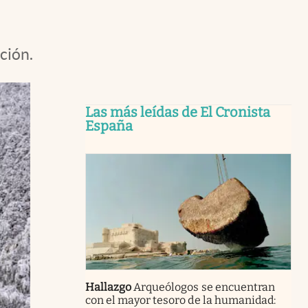
ción.
Las más leídas de El Cronista
España
Hallazgo
Arqueólogos se encuentran
con el mayor tesoro de la humanidad: