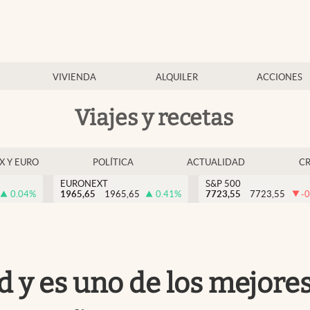
VIVIENDA
ALQUILER
ACCIONES
Viajes y recetas
EX Y EURO
POLÍTICA
ACTUALIDAD
C
EURONEXT
S&P 500
0.04
%
1965,65
1965,65
0.41
%
7723,55
7723,55
-0
d y es uno de los mejore