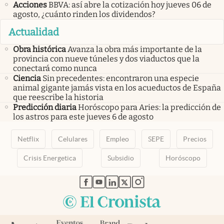
Acciones
BBVA: así abre la cotización hoy jueves 06 de
agosto, ¿cuánto rinden los dividendos?
Actualidad
Obra histórica
Avanza la obra más importante de la
provincia con nueve túneles y dos viaductos que la
conectará como nunca
Ciencia
Sin precedentes: encontraron una especie
animal gigante jamás vista en los acueductos de España
que reescribe la historia
Predicción diaria
Horóscopo para Aries: la predicción de
los astros para este jueves 6 de agosto
Netflix
Celulares
Empleo
SEPE
Precios
Crisis Energetica
Subsidio
Horóscopo
abre en nueva pestaña
abre en nueva pestaña
abre en nueva pestaña
abre en nueva pestaña
abre en nueva pestaña