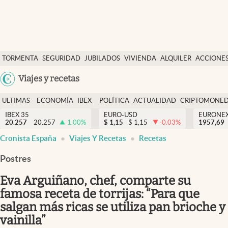
Últimas Noticias
TORMENTA
SEGURIDAD
JUBILADOS
VIVIENDA
ALQUILER
ACCIONE
Economía y finanzas
SOCIAL
Argentina
Viajes y recetas
Política
España
Actualidad
ULTIMAS
ECONOMÍA
IBEX
POLÍTICA
ACTUALIDAD
CRIPTOMONE
México
NOTICIAS
Y
Y
IBEX 35
EURO-USD
EURONE
Criptomonedas
20.257
20.257
1.00
%
$
1,15
$
1,15
-0.03
%
USA
1957,69
FINANZAS
EURO
Cronista España
Viajes Y Recetas
Recetas
Colombia
España
Uruguay
Postres
Eva Arguiñano, chef, comparte su
famosa receta de torrijas: “Para que
salgan más ricas se utiliza pan brioche y
vainilla”