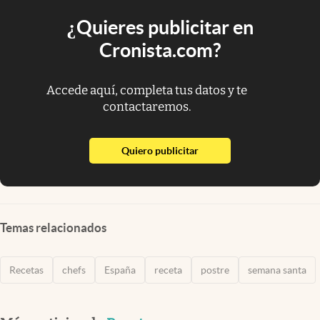
¿Quieres publicitar en
Cronista.com?
Accede aquí, completa tus datos y te
contactaremos.
abre en nueva pestaña
Quiero publicitar
Temas relacionados
Recetas
chefs
España
receta
postre
semana santa