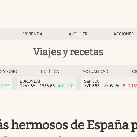
VIVIENDA
ALQUILER
ACCIONES
Viajes y recetas
EX Y EURO
POLÍTICA
ACTUALIDAD
C
EURONEXT
S&P 500
.01
%
1965,65
1965,65
0.41
%
7709,96
7709,96
-0.18
más hermosos de España 