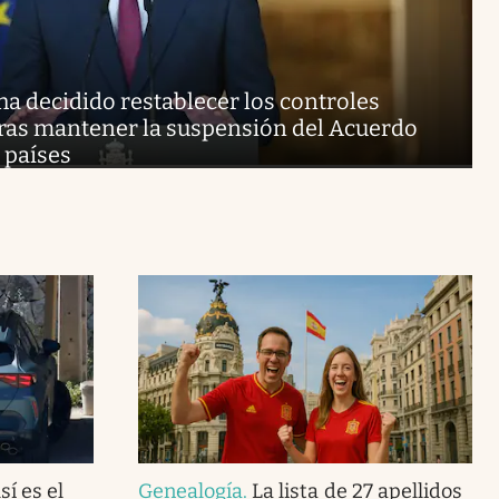
a decidido restablecer los controles
 tras mantener la suspensión del Acuerdo
 países
í es el
Genealogía
.
La lista de 27 apellidos