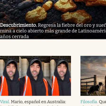
Descubrimiento
.
Regresa la fiebre del oro y sue
mina a cielo abierto más grande de Latinoaméri
años cerrada
Viral
.
Mario, español en Australia:
Filosofía
.
Qué