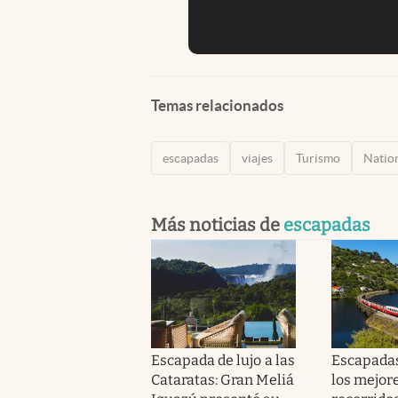
Temas relacionados
escapadas
viajes
Turismo
Natio
Más noticias de
escapadas
Escapada de lujo a las
Escapadas
Cataratas: Gran Meliá
los mejor