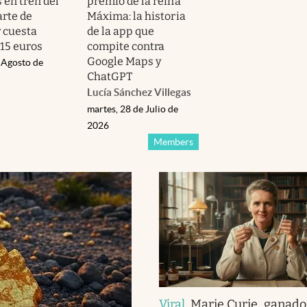
 en tren del
premio de la reina
rte de
Máxima: la historia
y cuesta
de la app que
15 euros
compite contra
Google Maps y
 Agosto de
ChatGPT
Lucía Sánchez Villegas
martes, 28 de Julio de
2026
Members
Viral
.
Marie Curie, ganado