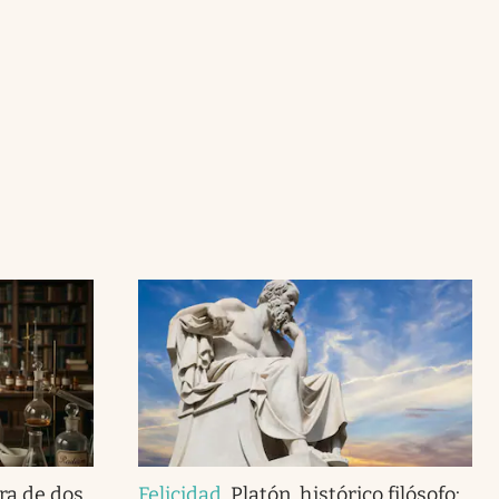
ra de dos
Felicidad
.
Platón, histórico filósofo: