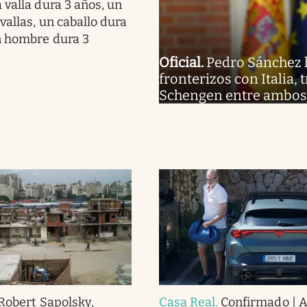
 valla dura 3 años, un
vallas, un caballo dura
n hombre dura 3
Oficial
.
Pedro Sánchez h
fronterizos con Italia,
Schengen entre ambos
Robert Sapolsky,
Casa Real
.
Confirmado | As