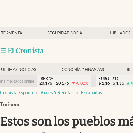
Últimas Noticias
TORMENTA
SEGURIDAD SOCIAL
JUBILADOS
Economía y finanzas
Política
Actualidad
Criptomonedas
ULTIMAS NOTICIAS
ECONOMÍA Y FINANZAS
IB
IBEX 35
EURO-USD
Ir a mercados online
20.176
20.176
-0.02
%
$
1,16
$
1,16
0
Cronista España
Viajes Y Recetas
Escapadas
Turismo
Estos son los pueblos 