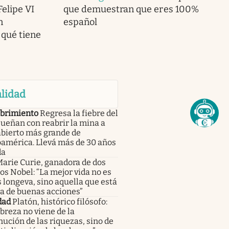
Felipe VI
que demuestran que eres 100%
n
español
 qué tiene
lidad
brimiento
Regresa la fiebre del
sueñan con reabrir la mina a
abierto más grande de
oamérica. Llevá más de 30 años
da
arie Curie, ganadora de dos
s Nobel: “La mejor vida no es
 longeva, sino aquella que está
a de buenas acciones”
dad
Platón, histórico filósofo:
breza no viene de la
ución de las riquezas, sino de