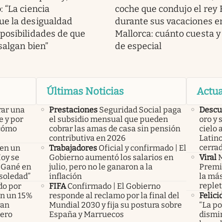
 “La ciencia
coche que condujo el rey 
ue la desigualdad
durante sus vacaciones e
posibilidades de que
Mallorca: cuánto cuesta y
salgan bien”
de especial
Últimas Noticias
Actua
rar una
Prestaciones
Seguridad Social paga
Descu
e y por
el subsidio mensual que pueden
oro y 
 cómo
cobrar las amas de casa sin pensión
cielo 
contributiva en 2026
Latin
cerra
 en un
Trabajadores
Oficial y confirmado | El
Hoy se
Gobierno aumentó los salarios en
Viral
M
 “Gané en
julio, pero no le ganaron a la
Premio
 soledad”
inflación
la más
replet
do por
FIFA
Confirmado | El Gobierno
án un 15%
responde al reclamo por la final del
Felici
yan
Mundial 2030 y fija su postura sobre
“La po
pero
España y Marruecos
dismin