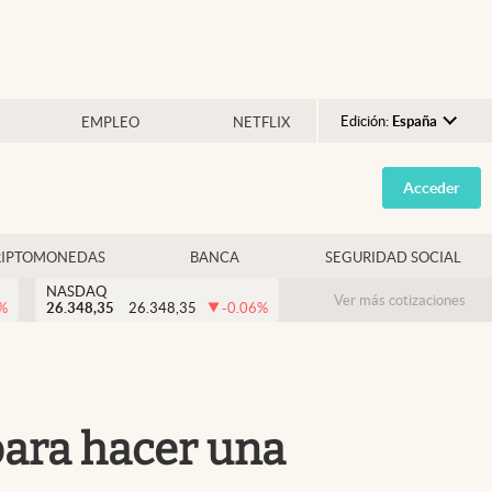
Edición:
España
EMPLEO
NETFLIX
Argentina
Acceder
España
México
RIPTOMONEDAS
BANCA
SEGURIDAD SOCIAL
USA
NASDAQ
Colombia
Ver más cotizaciones
%
26.348,35
26.348,35
-0.06
%
Uruguay
para hacer una