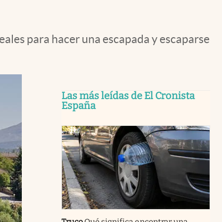
ideales para hacer una escapada y escaparse
Las más leídas de El Cronista
España
Truco
Qué significa encontrar una