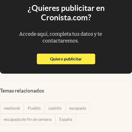
¿Quieres publicitar en
Cronista.com?
Accede aquí, completa tus datos y te
contactaremos.
abre en nueva pestaña
Quiero publicitar
Temas relacionados
medieval
Pueblo
castillo
escapada
escapada de fin de semana
España