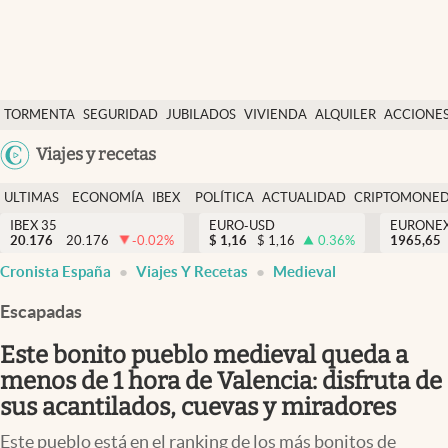
Últimas Noticias
TORMENTA
SEGURIDAD
JUBILADOS
VIVIENDA
ALQUILER
ACCIONE
Economía y finanzas
SOCIAL
Argentina
Viajes y recetas
Política
España
Actualidad
ULTIMAS
ECONOMÍA
IBEX
POLÍTICA
ACTUALIDAD
CRIPTOMONE
México
NOTICIAS
Y
Y
IBEX 35
EURO-USD
EURONE
Criptomonedas
20.176
20.176
-0.02
%
$
1,16
$
1,16
0.36
%
USA
1965,65
FINANZAS
EURO
Cronista España
Viajes Y Recetas
Medieval
Colombia
España
Uruguay
Escapadas
Este bonito pueblo medieval queda a
menos de 1 hora de Valencia: disfruta de
sus acantilados, cuevas y miradores
Este pueblo está en el ranking de los más bonitos de