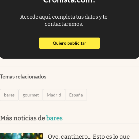
Accede aquí, completa tus datos y te
contactaremos.
abre en nueva pestaña
Quiero publicitar
Temas relacionados
bares
gourmet
Madrid
España
Más noticias de
bares
Oye, cantinero... Esto es lo que