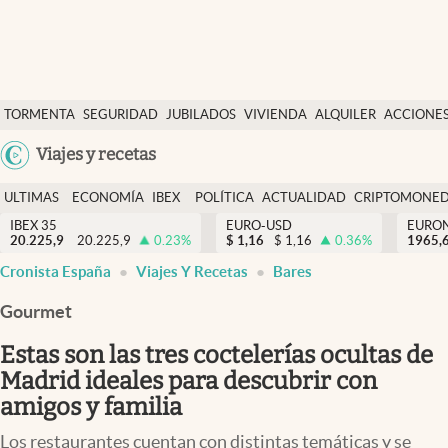
Últimas Noticias
TORMENTA
SEGURIDAD
JUBILADOS
VIVIENDA
ALQUILER
ACCIONE
Economía y finanzas
SOCIAL
Argentina
Viajes y recetas
Política
España
Actualidad
ULTIMAS
ECONOMÍA
IBEX
POLÍTICA
ACTUALIDAD
CRIPTOMONE
México
NOTICIAS
Y
Y
IBEX 35
EURO-USD
EURO
Criptomonedas
20.225,9
20.225,9
0.23
%
$
1,16
$
1,16
0.36
%
USA
1965,
FINANZAS
EURO
Cronista España
Viajes Y Recetas
Bares
Colombia
España
Uruguay
Gourmet
Estas son las tres coctelerías ocultas de
Madrid ideales para descubrir con
amigos y familia
Los restaurantes cuentan con distintas temáticas y se