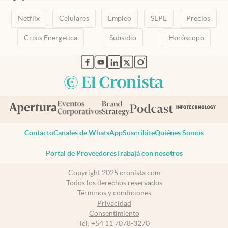
Netflix
Celulares
Empleo
SEPE
Precios
Crisis Energetica
Subsidio
Horóscopo
abre en nueva pestaña
abre en nueva pestaña
abre en nueva pestaña
abre en nueva pestaña
abre en nueva pestaña
Contacto
Canales de WhatsApp
Suscribite
Quiénes Somos
Portal de Proveedores
Trabajá con nosotros
Copyright 2025 cronista.com
Todos los derechos reservados
Términos y condiciones
Privacidad
Consentimiento
Tel:
+54 11 7078-3270