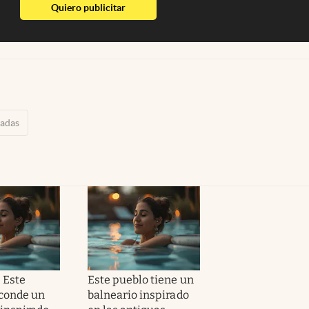
abre en nueva pestaña
Quiero publicitar
adas
| Este
Este pueblo tiene un
conde un
balneario inspirado