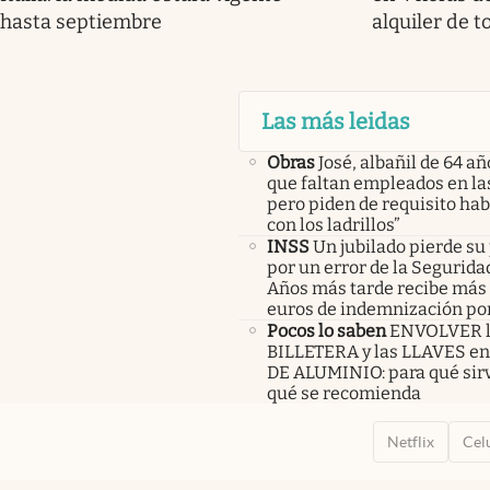
hasta septiembre
alquiler de t
Las más leidas
Obras
José, albañil de 64 añ
que faltan empleados en las
pero piden de requisito hab
con los ladrillos”
INSS
Un jubilado pierde su
por un error de la Seguridad
Años más tarde recibe más 
euros de indemnización po
Pocos lo saben
ENVOLVER 
BILLETERA y las LLAVES e
DE ALUMINIO: para qué sirv
qué se recomienda
Netflix
Cel