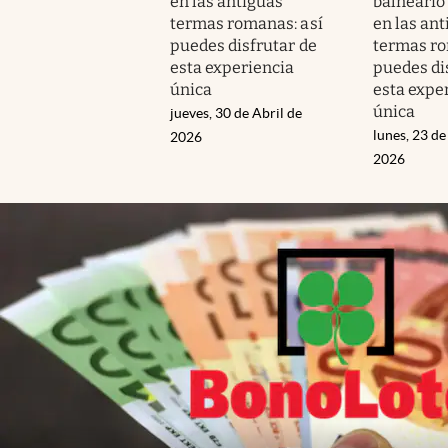
en las antiguas
balneario
termas romanas: así
en las an
puedes disfrutar de
termas ro
esta experiencia
puedes di
única
esta expe
única
jueves, 30 de Abril de
lunes, 23 de
2026
2026