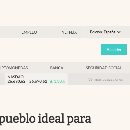
Edición:
España
EMPLEO
NETFLIX
Argentina
Acceder
España
México
RIPTOMONEDAS
BANCA
SEGURIDAD SOCIAL
USA
NASDAQ
Colombia
Ver más cotizaciones
26.690,62
26.690,62
1.30
%
Uruguay
 pueblo ideal para