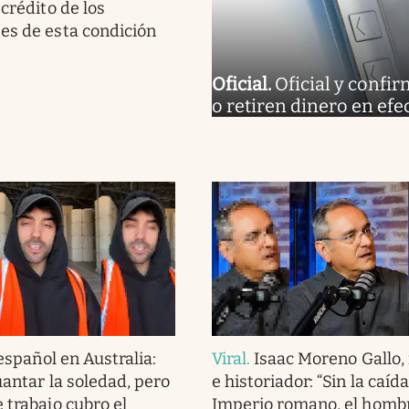
 crédito de los
es de esta condición
Oficial
.
Oficial y confi
o retiren dinero en efe
español en Australia:
Viral
.
Isaac Moreno Gallo,
guantar la soledad, pero
e historiador: “Sin la caída
 trabajo cubro el
Imperio romano, el homb