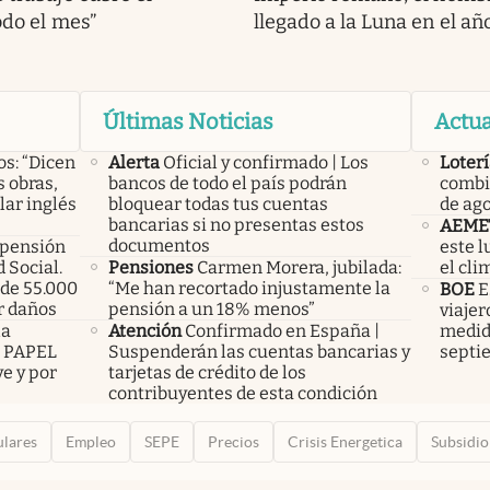
odo el mes”
llegado a la Luna en el añ
Últimas Noticias
Actua
os: “Dicen
Alerta
Oficial y confirmado | Los
Loterí
 obras,
bancos de todo el país podrán
combi
lar inglés
bloquear todas tus cuentas
de ag
bancarias si no presentas estos
AEME
documentos
 pensión
este l
 Social.
Pensiones
Carmen Morera, jubilada:
el cli
de 55.000
“Me han recortado injustamente la
BOE
E
r daños
pensión a un 18% menos”
viajer
la
Atención
Confirmado en España |
medid
n PAPEL
Suspenderán las cuentas bancarias y
septi
e y por
tarjetas de crédito de los
contribuyentes de esta condición
ulares
Empleo
SEPE
Precios
Crisis Energetica
Subsidio