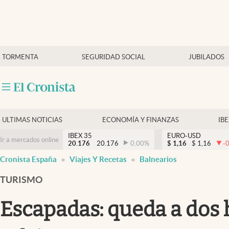
Últimas Noticias
TORMENTA
SEGURIDAD SOCIAL
JUBILADOS
Economía y finanzas
Política
Actualidad
Criptomonedas
ULTIMAS NOTICIAS
ECONOMÍA Y FINANZAS
IB
IBEX 35
EURO-USD
Ir a mercados online
20.176
20.176
0.00
%
$
1,16
$
1,16
-
Cronista España
Viajes Y Recetas
Balnearios
TURISMO
Escapadas: queda a dos h