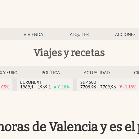
VIVIENDA
ALQUILER
ACCIONES
Viajes y recetas
EX Y EURO
POLÍTICA
ACTUALIDAD
C
EURONEXT
S&P 500
0.05
%
1969,1
1969,1
0.18
%
7709,96
7709,96
-0.18
%
oras de Valencia y es el