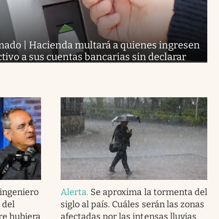
rmado | Hacienda multará a quienes ingresen
ctivo a sus cuentas bancarias sin declarar
 ingeniero
Alerta
.
Se aproxima la tormenta del
 del
siglo al país. Cuáles serán las zonas
re hubiera
afectadas por las intensas lluvias