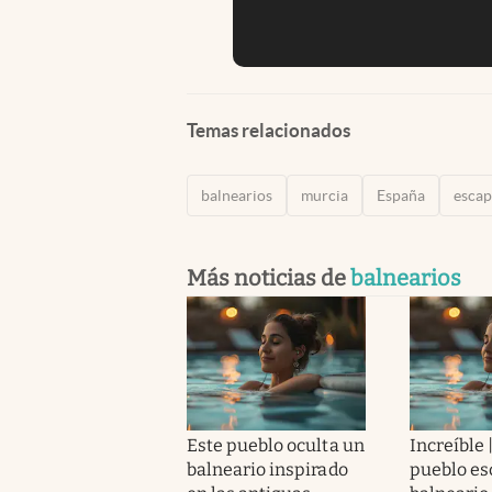
Temas relacionados
balnearios
murcia
España
escap
Más noticias de
balnearios
Este pueblo oculta un
Increíble 
balneario inspirado
pueblo es