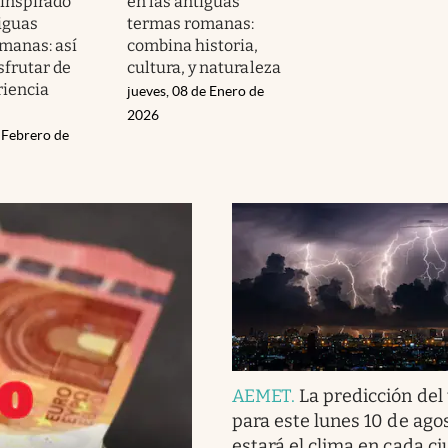
 inspirado
en las antiguas
tiguas
termas romanas:
manas: así
combina historia,
sfrutar de
cultura, y naturaleza
riencia
jueves, 08 de Enero de
2026
 Febrero de
AEMET
.
La predicción del
para este lunes 10 de ago
estará el clima en cada c