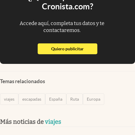
Cronista.com?
Accede aquí, completa tus datos y te
contactaremos.
abre en nueva pestaña
Quiero publicitar
Temas relacionados
viajes
escapadas
España
Ruta
Europa
Más noticias de
viajes