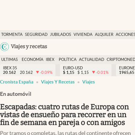
Últimas Noticias
TORMENTA
SEGURIDAD
JUBILADOS
VIVIENDA
ALQUILER
ACCIONE
Economía y finanzas
SOCIAL
Argentina
Viajes y recetas
Política
España
Actualidad
ULTIMAS
ECONOMÍA
IBEX
POLÍTICA
ACTUALIDAD
CRIPTOMONE
México
NOTICIAS
Y
Y
IBEX 35
EURO-USD
EURONE
Criptomonedas
20.162
20.162
-0.09
%
$
1,15
$
1,15
-0.01
%
USA
1965,65
FINANZAS
EURO
Cronista España
Viajes Y Recetas
Viajes
Colombia
España
Uruguay
En automóvil
Escapadas: cuatro rutas de Europa con
vistas de ensueño para recorrer en un
fin de semana en pareja o con amigos
Por tramos o completas, las rutas del continente ofrecen