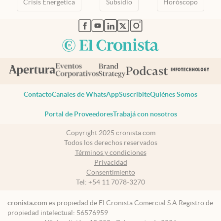
Crisis Energetica
Subsidio
Horóscopo
abre en nueva pestaña
abre en nueva pestaña
abre en nueva pestaña
abre en nueva pestaña
abre en nueva pestaña
Contacto
Canales de WhatsApp
Suscribite
Quiénes Somos
Portal de Proveedores
Trabajá con nosotros
Copyright 2025 cronista.com
Todos los derechos reservados
Términos y condiciones
Privacidad
Consentimiento
Tel:
+54 11 7078-3270
cronista.com
es propiedad de El Cronista Comercial S.A Registro de
propiedad intelectual: 56576959