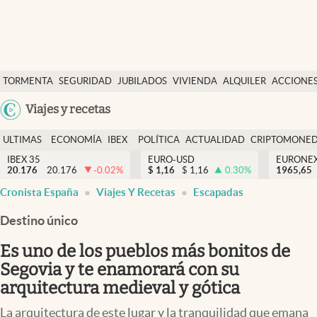
Últimas Noticias
TORMENTA
SEGURIDAD
JUBILADOS
VIVIENDA
ALQUILER
ACCIONE
Economía y finanzas
SOCIAL
Argentina
Viajes y recetas
Política
España
Actualidad
ULTIMAS
ECONOMÍA
IBEX
POLÍTICA
ACTUALIDAD
CRIPTOMONE
México
NOTICIAS
Y
Y
IBEX 35
EURO-USD
EURONE
Criptomonedas
20.176
20.176
-0.02
%
$
1,16
$
1,16
0.30
%
USA
1965,65
FINANZAS
EURO
Cronista España
Viajes Y Recetas
Escapadas
Colombia
España
Uruguay
Destino único
Es uno de los pueblos más bonitos de
Segovia y te enamorará con su
arquitectura medieval y gótica
La arquitectura de este lugar y la tranquilidad que emana