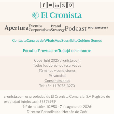
abre en nueva pestaña
abre en nueva pestaña
abre en nueva pestaña
abre en nueva pestaña
abre en nueva pestaña
Contacto
Canales de WhatsApp
Suscribite
Quiénes Somos
Portal de Proveedores
Trabajá con nosotros
Copyright 2025 cronista.com
Todos los derechos reservados
Términos y condiciones
Privacidad
Consentimiento
Tel:
+54 11 7078-3270
cronista.com
es propiedad de El Cronista Comercial S.A Registro de
propiedad intelectual: 56576959
N° de edición: 10.950 - 7 de agosto de 2026
Director Periodístico: Hernán de Goñi