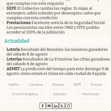
que cumplas con este requisito
SEPE
El Gobierno cambia las reglas. Si viajas al
extranjero, adiós subsidio por desempleo: salvo que
cumplas con esta condición
Prestaciones
Excelente noticia de la Seguridad Social.
Los pensionistas nacidos entre 1960 y 1970: podrán
acceder al 100% de la jubilación
Actualidad
Lotería
Resultado del Bonoloto: los números ganadores
del sábado 8 de agosto
Loterías
Resultados de La Primitiva: las cifras ganadoras
del sábado 8 de agosto
AEMET
La predicción del tiempo para este domingo 9 de
agosto: cómo estará el clima en cada ciudad de España
Netflix
Celulares
Empleo
SEPE
Precios
Crisis Energetica
Subsidio
Horóscopo
abre en nueva pestaña
abre en nueva pestaña
abre en nueva pestaña
abre en nueva pestaña
abre en nueva pestaña