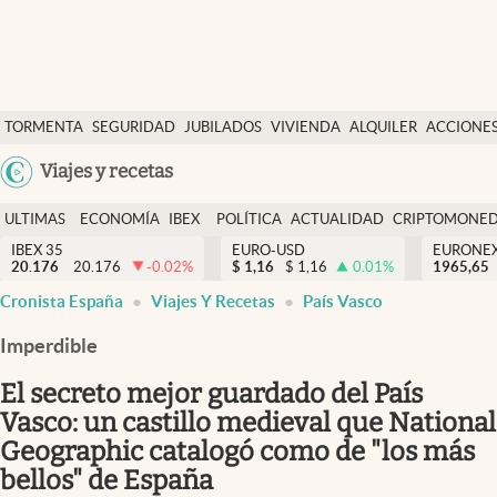
Últimas Noticias
TORMENTA
SEGURIDAD
JUBILADOS
VIVIENDA
ALQUILER
ACCIONE
Economía y finanzas
SOCIAL
Argentina
Viajes y recetas
Política
España
Actualidad
ULTIMAS
ECONOMÍA
IBEX
POLÍTICA
ACTUALIDAD
CRIPTOMONE
México
NOTICIAS
Y
Y
IBEX 35
EURO-USD
EURONE
Criptomonedas
20.176
20.176
-0.02
%
$
1,16
$
1,16
0.01
%
USA
1965,65
FINANZAS
EURO
Cronista España
Viajes Y Recetas
País Vasco
Colombia
España
Uruguay
Imperdible
El secreto mejor guardado del País
Vasco: un castillo medieval que National
Geographic catalogó como de "los más
bellos" de España