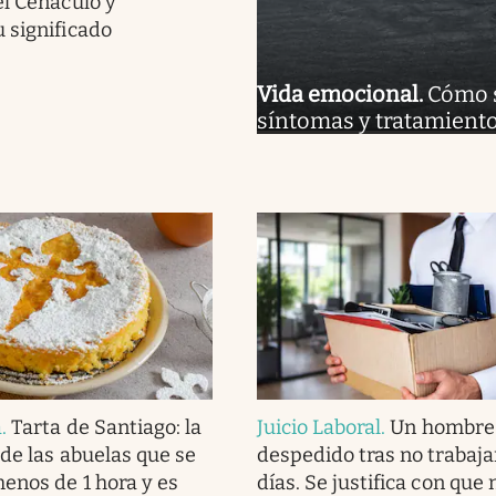
el Cenáculo y
 significado
Vida emocional
.
Cómo s
síntomas y tratamiento
a
.
Tarta de Santiago: la
Juicio Laboral
.
Un hombre
 de las abuelas que se
despedido tras no trabaja
enos de 1 hora y es
días. Se justifica con que n