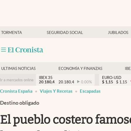
Últimas Noticias
TORMENTA
SEGURIDAD SOCIAL
JUBILADOS
Economía y finanzas
Política
Actualidad
Criptomonedas
ULTIMAS NOTICIAS
ECONOMÍA Y FINANZAS
IB
IBEX 35
EURO-USD
Ir a mercados online
20.180,4
20.180,4
0.00
%
$
1,15
$
1,15
Cronista España
Viajes Y Recetas
Escapadas
Destino obligado
El pueblo costero famos