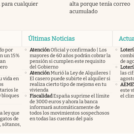
 para cualquier
alta porque tenía correo
acumulado
Últimas Noticias
Actua
do por
Atención
Oficial y confirmado | Los
Loterí
án un 15%
mayores de 60 años podrán cobrar la
combi
yan
pensión si cumplen este requisito
de ag
pero
del Gobierno
Loterí
Atención
Murió la Ley de Alquileres |
las ci
u vida en
El casero puede subirte el alquiler si
agost
os
realiza cierto tipo de mejoras en tu
AEME
arios le
vivienda
este v
0 bloques
Fiscalidad
España suprime el límite
el cli
de 3000 euros y ahora la banca
informará automáticamente de
a ley que
todos los movimientos sospechosos
gatos de
en todas las cuentas del país
, sótanos,