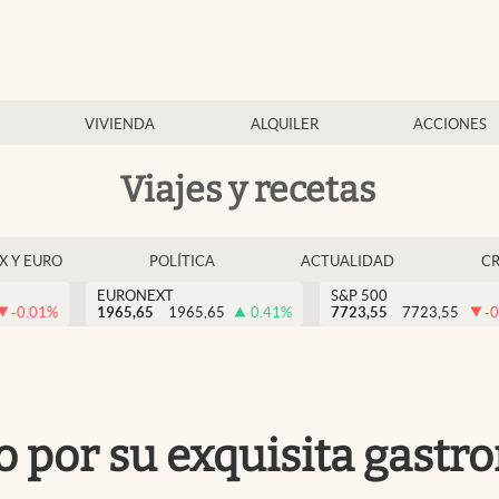
VIVIENDA
ALQUILER
ACCIONES
Viajes y recetas
EX Y EURO
POLÍTICA
ACTUALIDAD
C
EURONEXT
S&P 500
-0.01
%
1965,65
1965,65
0.41
%
7723,55
7723,55
-0
o por su exquisita gastr