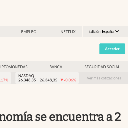
Edición:
España
EMPLEO
NETFLIX
Argentina
Acceder
España
México
RIPTOMONEDAS
BANCA
SEGURIDAD SOCIAL
USA
NASDAQ
Colombia
Ver más cotizaciones
.17
%
26.348,35
26.348,35
-0.06
%
Uruguay
onomía se encuentra a 2