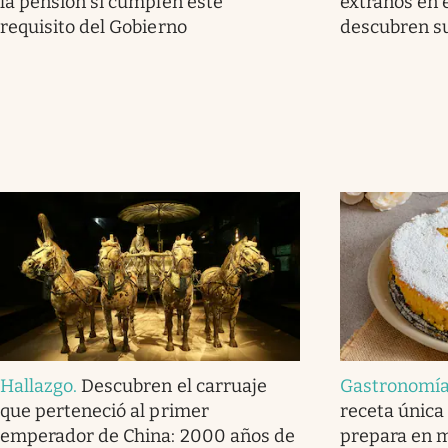
la pensión si cumplen este
extraños en 
requisito del Gobierno
descubren su
Hallazgo
.
Descubren el carruaje
Gastronomí
que perteneció al primer
receta única
emperador de China: 2000 años de
prepara en m