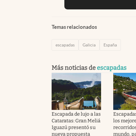
Temas relacionados
escapadas
Galicia
España
Más noticias de
escapadas
Escapada de lujo a las
Escapadas
Cataratas: Gran Meliá
los mejor
Iguazú presentó su
recorridos
nueva propuesta
mundo, pa