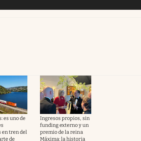
: es uno de
Ingresos propios, sin
es
funding externo y un
 en tren del
premio de la reina
rte de
Máxima: la historia