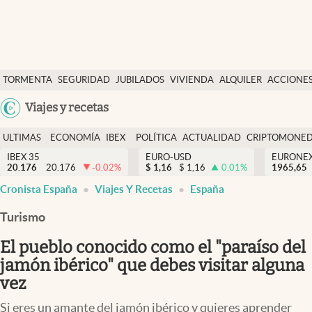
Últimas Noticias
TORMENTA
SEGURIDAD
JUBILADOS
VIVIENDA
ALQUILER
ACCIONE
Economía y finanzas
SOCIAL
Argentina
Viajes y recetas
Política
España
Actualidad
ULTIMAS
ECONOMÍA
IBEX
POLÍTICA
ACTUALIDAD
CRIPTOMONE
México
NOTICIAS
Y
Y
IBEX 35
EURO-USD
EURONE
Criptomonedas
20.176
20.176
-0.02
%
$
1,16
$
1,16
0.01
%
USA
1965,65
FINANZAS
EURO
Cronista España
Viajes Y Recetas
España
Colombia
España
Uruguay
Turismo
El pueblo conocido como el "paraíso del
jamón ibérico" que debes visitar alguna
vez
Si eres un amante del jamón ibérico y quieres aprender