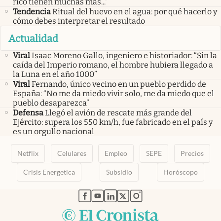
rico tienen muchas más...”
Tendencia
Ritual del huevo en el agua: por qué hacerlo y
cómo debes interpretar el resultado
Actualidad
Viral
Isaac Moreno Gallo, ingeniero e historiador: “Sin la
caída del Imperio romano, el hombre hubiera llegado a
la Luna en el año 1000”
Viral
Fernando, único vecino en un pueblo perdido de
España: “No me da miedo vivir solo, me da miedo que el
pueblo desaparezca”
Defensa
Llegó el avión de rescate más grande del
Ejército: supera los 550 km/h, fue fabricado en el país y
es un orgullo nacional
Netflix
Celulares
Empleo
SEPE
Precios
Crisis Energetica
Subsidio
Horóscopo
abre en nueva pestaña
abre en nueva pestaña
abre en nueva pestaña
abre en nueva pestaña
abre en nueva pestaña