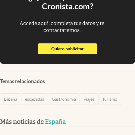
Cronista.com?
Accede aquí, completa tus datos y te
contactaremos.
abre en nueva pestaña
Quiero publicitar
Temas relacionados
España
escapadas
Gastronomia
viajes
Turismo
Más noticias de
España