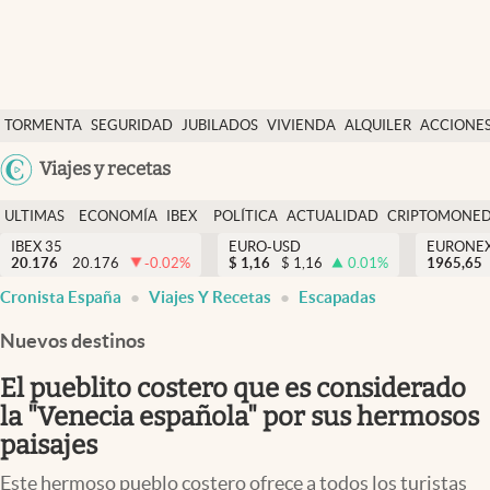
Últimas Noticias
TORMENTA
SEGURIDAD
JUBILADOS
VIVIENDA
ALQUILER
ACCIONE
Economía y finanzas
SOCIAL
Argentina
Viajes y recetas
Política
España
Actualidad
ULTIMAS
ECONOMÍA
IBEX
POLÍTICA
ACTUALIDAD
CRIPTOMONE
México
NOTICIAS
Y
Y
IBEX 35
EURO-USD
EURONE
Criptomonedas
20.176
20.176
-0.02
%
$
1,16
$
1,16
0.01
%
USA
1965,65
FINANZAS
EURO
Cronista España
Viajes Y Recetas
Escapadas
Colombia
España
Uruguay
Nuevos destinos
El pueblito costero que es considerado
la "Venecia española" por sus hermosos
paisajes
Este hermoso pueblo costero ofrece a todos los turistas