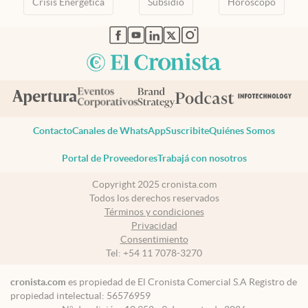
Crisis Energetica
Subsidio
Horóscopo
abre en nueva pestaña
abre en nueva pestaña
abre en nueva pestaña
abre en nueva pestaña
abre en nueva pestaña
Contacto
Canales de WhatsApp
Suscribite
Quiénes Somos
Portal de Proveedores
Trabajá con nosotros
Copyright 2025 cronista.com
Todos los derechos reservados
Términos y condiciones
Privacidad
Consentimiento
Tel:
+54 11 7078-3270
cronista.com
es propiedad de El Cronista Comercial S.A Registro de
propiedad intelectual: 56576959