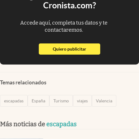
Cronista.com?
Accede aquí, completa tus datos y te
contactaremos.
abre en nueva pestaña
Quiero publicitar
Temas relacionados
escapadas
España
Turismo
viajes
Valencia
Más noticias de
escapadas