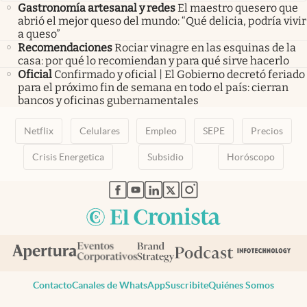
Gastronomía artesanal y redes
El maestro quesero que
abrió el mejor queso del mundo: “Qué delicia, podría vivir
a queso”
Recomendaciones
Rociar vinagre en las esquinas de la
casa: por qué lo recomiendan y para qué sirve hacerlo
Oficial
Confirmado y oficial | El Gobierno decretó feriado
para el próximo fin de semana en todo el país: cierran
bancos y oficinas gubernamentales
Netflix
Celulares
Empleo
SEPE
Precios
Crisis Energetica
Subsidio
Horóscopo
abre en nueva pestaña
abre en nueva pestaña
abre en nueva pestaña
abre en nueva pestaña
abre en nueva pestaña
Contacto
Canales de WhatsApp
Suscribite
Quiénes Somos