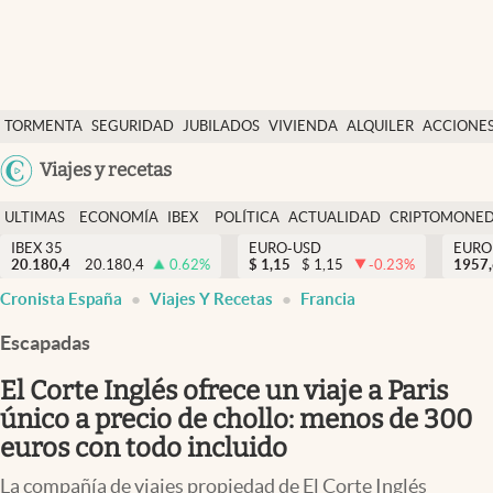
Últimas Noticias
TORMENTA
SEGURIDAD
JUBILADOS
VIVIENDA
ALQUILER
ACCIONE
Economía y finanzas
SOCIAL
Argentina
Viajes y recetas
Política
España
Actualidad
ULTIMAS
ECONOMÍA
IBEX
POLÍTICA
ACTUALIDAD
CRIPTOMONE
México
NOTICIAS
Y
Y
IBEX 35
EURO-USD
EURO
Criptomonedas
20.180,4
20.180,4
0.62
%
$
1,15
$
1,15
-0.23
%
USA
1957
FINANZAS
EURO
Cronista España
Viajes Y Recetas
Francia
Colombia
España
Uruguay
Escapadas
El Corte Inglés ofrece un viaje a Paris
único a precio de chollo: menos de 300
euros con todo incluido
La compañía de viajes propiedad de El Corte Inglés