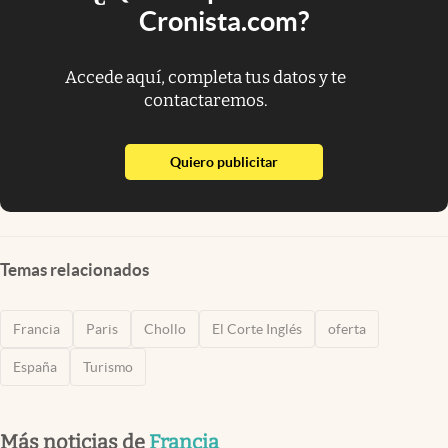
Cronista.com?
Accede aquí, completa tus datos y te
contactaremos.
abre en nueva pestaña
Quiero publicitar
Temas relacionados
Francia
Paris
Chollo
El Corte Inglés
oferta
España
Turismo
Más noticias de
Francia