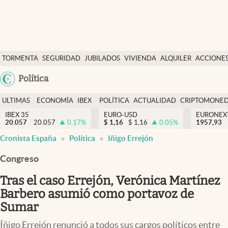
Últimas Noticias
TORMENTA
SEGURIDAD
JUBILADOS
VIVIENDA
ALQUILER
ACCIONE
Economía y finanzas
SOCIAL
Argentina
Política
Política
España
Actualidad
ULTIMAS
ECONOMÍA
IBEX
POLÍTICA
ACTUALIDAD
CRIPTOMONE
México
NOTICIAS
Y
Y
IBEX 35
EURO-USD
EURONEX
Criptomonedas
20.057
20.057
0.17
%
$
1,16
$
1,16
0.05
%
1957,93
USA
FINANZAS
EURO
Cronista España
Política
Iñigo Errejón
Colombia
España
Uruguay
Congreso
Tras el caso Errejón, Verónica Martínez
Barbero asumió como portavoz de
Sumar
Íñigo Errejón renunció a todos sus cargos políticos entre