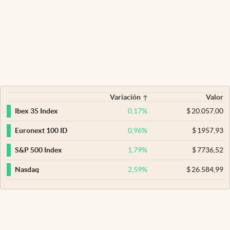
Variación
Valor
0,17
%
$
20.057,00
Ibex 35 Index
0,96
%
$
1957,93
Euronext 100 ID
1,79
%
$
7736,52
S&P 500 Index
2,59
%
$
26.584,99
Nasdaq