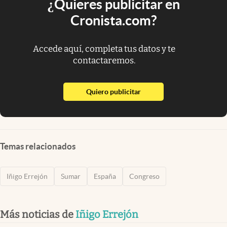
¿Quieres publicitar en
Cronista.com?
Accede aquí, completa tus datos y te
contactaremos.
abre en nueva pestaña
Quiero publicitar
Temas relacionados
Iñigo Errejón
Sumar
España
Congreso
Más noticias de
Iñigo Errejón