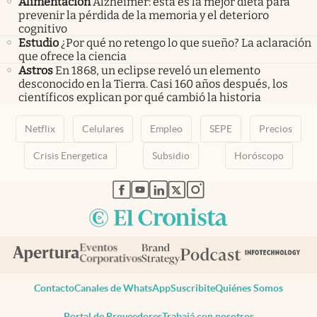
Alimentación
Alzheimer: esta es la mejor dieta para
prevenir la pérdida de la memoria y el deterioro
cognitivo
Estudio
¿Por qué no retengo lo que sueño? La aclaración
que ofrece la ciencia
Astros
En 1868, un eclipse reveló un elemento
desconocido en la Tierra. Casi 160 años después, los
científicos explican por qué cambió la historia
Netflix
Celulares
Empleo
SEPE
Precios
Crisis Energetica
Subsidio
Horóscopo
abre en nueva pestaña
abre en nueva pestaña
abre en nueva pestaña
abre en nueva pestaña
abre en nueva pestaña
Contacto
Canales de WhatsApp
Suscribite
Quiénes Somos
Portal de Proveedores
Trabajá con nosotros