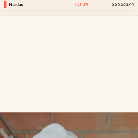
-0,83
%
$
26.363,44
Nasdaq