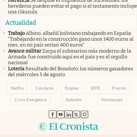
Herencia
Se despide el Impuestos de Sucesiones: los
herederos pueden evitar el pago si el testamento incluye
una cláusula
Actualidad
Trabajo
Albino, albañil boliviano trabajando en España:
“Trabajando en la construcción gano unos 1400 euros al
mes, en mi país serían 400 euros”
Avance militar
Zarpa el submarino más moderno de la
Armada: fue construido aquí en el país y es el orgullo
nacional
Lotería
Resultado del Bonoloto: los números ganadores
del miércoles 5 de agosto
Netflix
Celulares
Empleo
SEPE
Precios
Crisis Energetica
Subsidio
Horóscopo
abre en nueva pestaña
abre en nueva pestaña
abre en nueva pestaña
abre en nueva pestaña
abre en nueva pestaña