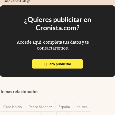
Juan Carlos Hidalgo
¿Quieres publicitar en
Cronista.com?
Accede aquí, completa tus datos y te
contactaremos.
abre en nueva pestaña
Quiero publicitar
Temas relacionados
Caso Koldo
Pedro Sánchez
España
poltica