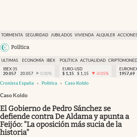
Últimas Noticias
TORMENTA
SEGURIDAD
JUBILADOS
VIVIENDA
ALQUILER
ACCIONE
Economía y finanzas
SOCIAL
Argentina
Política
Política
España
Actualidad
ULTIMAS
ECONOMÍA
IBEX
POLÍTICA
ACTUALIDAD
CRIPTOMONE
México
NOTICIAS
Y
Y
IBEX 35
EURO-USD
EURONE
Criptomonedas
20.057
20.057
0.00
%
$
1,15
$
1,15
-0.05
%
USA
1957,69
FINANZAS
EURO
Cronista España
Política
Caso Koldo
Colombia
España
Uruguay
Caso Koldo
El Gobierno de Pedro Sánchez se
defiende contra De Aldama y apunta a
Feijóo: "La oposición más sucia de la
historia"