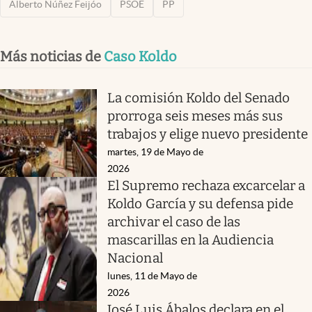
Alberto Núñez Feijóo
PSOE
PP
Más noticias de
Caso Koldo
La comisión Koldo del Senado
prorroga seis meses más sus
trabajos y elige nuevo presidente
martes, 19 de Mayo de
2026
El Supremo rechaza excarcelar a
Koldo García y su defensa pide
archivar el caso de las
mascarillas en la Audiencia
Nacional
lunes, 11 de Mayo de
2026
José Luis Ábalos declara en el