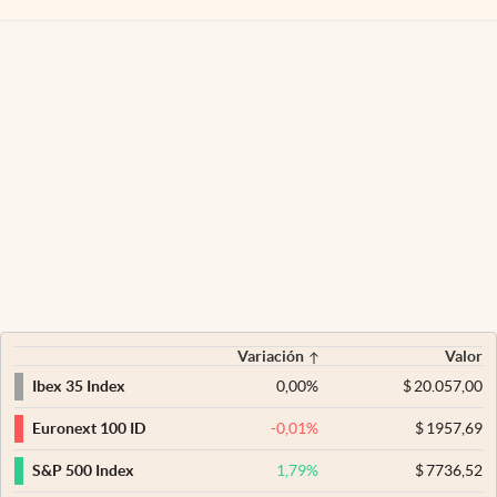
Variación
Valor
0,00
%
$
20.057,00
Ibex 35 Index
-0,01
%
$
1957,69
Euronext 100 ID
1,79
%
$
7736,52
S&P 500 Index