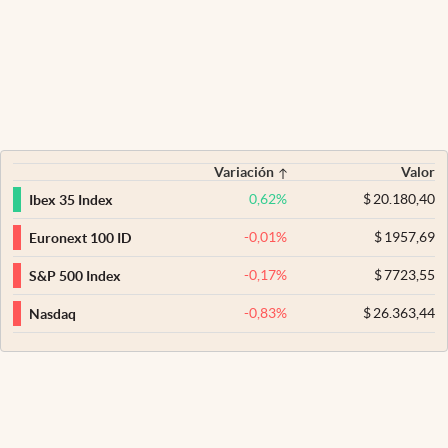
Variación
Valor
0,62
%
$
20.180,40
Ibex 35 Index
-0,01
%
$
1957,69
Euronext 100 ID
-0,17
%
$
7723,55
S&P 500 Index
-0,83
%
$
26.363,44
Nasdaq