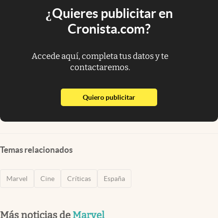
¿Quieres publicitar en
Cronista.com?
Accede aquí, completa tus datos y te
contactaremos.
abre en nueva pestaña
Quiero publicitar
Temas relacionados
Marvel
Cine
Críticas
España
Más noticias de
Marvel