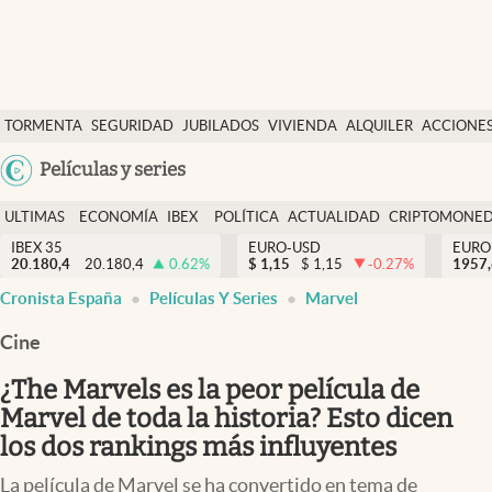
Últimas Noticias
TORMENTA
SEGURIDAD
JUBILADOS
VIVIENDA
ALQUILER
ACCIONE
Economía y finanzas
SOCIAL
Argentina
Películas y series
Política
España
Actualidad
ULTIMAS
ECONOMÍA
IBEX
POLÍTICA
ACTUALIDAD
CRIPTOMONE
México
NOTICIAS
Y
Y
IBEX 35
EURO-USD
EURO
Criptomonedas
20.180,4
20.180,4
0.62
%
$
1,15
$
1,15
-0.27
%
USA
1957
FINANZAS
EURO
Cronista España
Películas Y Series
Marvel
Colombia
España
Uruguay
Cine
¿The Marvels es la peor película de
Marvel de toda la historia? Esto dicen
los dos rankings más influyentes
La película de Marvel se ha convertido en tema de