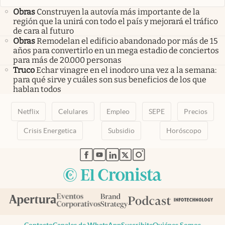
Obras
Construyen la autovía más importante de la
región que la unirá con todo el país y mejorará el tráfico
de cara al futuro
Obras
Remodelan el edificio abandonado por más de 15
años para convertirlo en un mega estadio de conciertos
para más de 20.000 personas
Truco
Echar vinagre en el inodoro una vez a la semana:
para qué sirve y cuáles son sus beneficios de los que
hablan todos
Netflix
Celulares
Empleo
SEPE
Precios
Crisis Energetica
Subsidio
Horóscopo
abre en nueva pestaña
abre en nueva pestaña
abre en nueva pestaña
abre en nueva pestaña
abre en nueva pestaña
Contacto
Canales de WhatsApp
Suscribite
Quiénes Somos