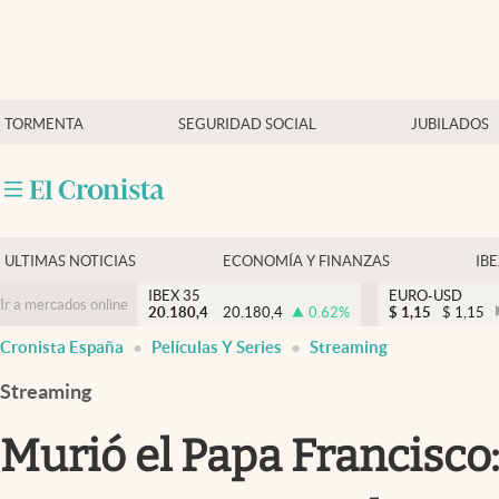
Últimas Noticias
TORMENTA
SEGURIDAD SOCIAL
JUBILADOS
Economía y finanzas
Política
Actualidad
Criptomonedas
ULTIMAS NOTICIAS
ECONOMÍA Y FINANZAS
IB
IBEX 35
EURO-USD
Ir a mercados online
20.180,4
20.180,4
0.62
%
$
1,15
$
1,15
Cronista España
Películas Y Series
Streaming
Streaming
Murió el Papa Francisco: