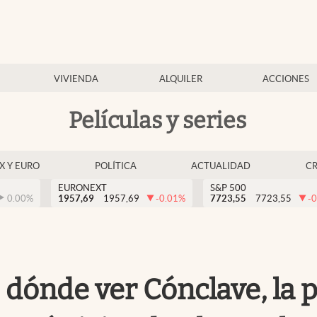
VIVIENDA
ALQUILER
ACCIONES
Películas y series
EX Y EURO
POLÍTICA
ACTUALIDAD
C
EURONEXT
S&P 500
0.00
%
1957,69
1957,69
-0.01
%
7723,55
7723,55
-0
 dónde ver Cónclave, la 