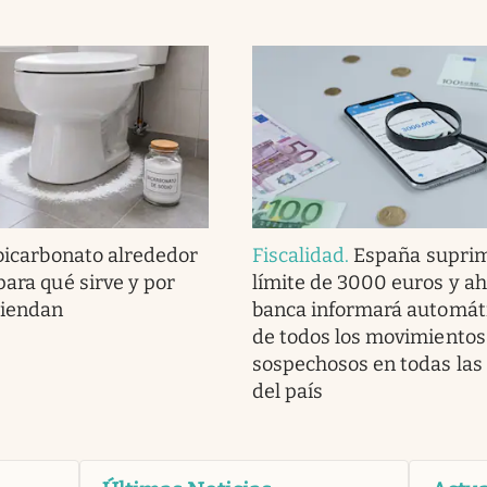
 bicarbonato alrededor
Fiscalidad
.
España suprim
para qué sirve y por
límite de 3000 euros y ah
miendan
banca informará automá
de todos los movimientos
sospechosos en todas las
del país