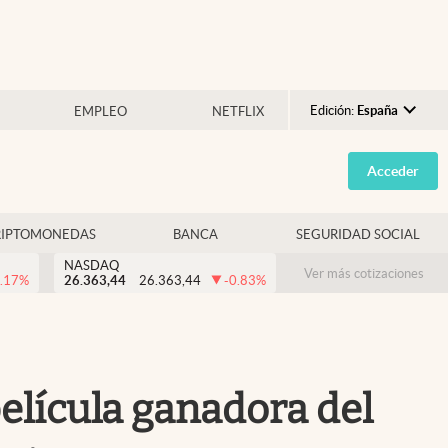
Edición:
España
EMPLEO
NETFLIX
Argentina
Acceder
España
México
RIPTOMONEDAS
BANCA
SEGURIDAD SOCIAL
USA
NASDAQ
Colombia
Ver más cotizaciones
.17
%
26.363,44
26.363,44
-0.83
%
Uruguay
película ganadora del