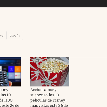
ave
España
mor y
Acción, amor y
las 10
suspenso: las 10
 de HBO
películas de Disney+
 este 26 de
más vistas este 26 de