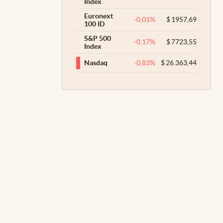
Index
Euronext
-0,01
%
$
1957,69
100 ID
S&P 500
-0,17
%
$
7723,55
Index
-0,83
%
$
26.363,44
Nasdaq