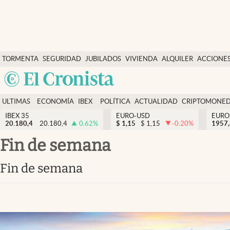
Últimas Noticias
TORMENTA
SEGURIDAD
JUBILADOS
VIVIENDA
ALQUILER
ACCIONE
Economía y finanzas
SOCIAL
Argentina
Política
España
Actualidad
ULTIMAS
ECONOMÍA
IBEX
POLÍTICA
ACTUALIDAD
CRIPTOMONE
México
NOTICIAS
Y
Y
IBEX 35
EURO-USD
EURO
Criptomonedas
20.180,4
20.180,4
0.62
%
$
1,15
$
1,15
-0.20
%
USA
1957
FINANZAS
EURO
Colombia
fin de semana
España
Uruguay
fin de semana