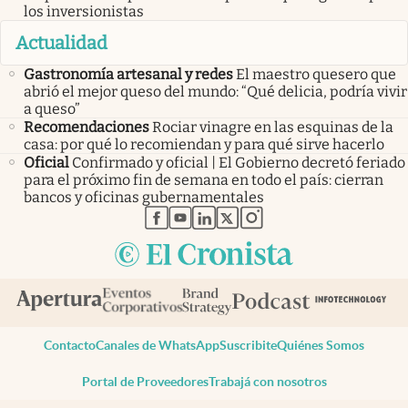
los inversionistas
Actualidad
Gastronomía artesanal y redes
El maestro quesero que
abrió el mejor queso del mundo: “Qué delicia, podría vivir
a queso”
Recomendaciones
Rociar vinagre en las esquinas de la
casa: por qué lo recomiendan y para qué sirve hacerlo
Oficial
Confirmado y oficial | El Gobierno decretó feriado
para el próximo fin de semana en todo el país: cierran
bancos y oficinas gubernamentales
abre en nueva pestaña
abre en nueva pestaña
abre en nueva pestaña
abre en nueva pestaña
abre en nueva pestaña
Contacto
Canales de WhatsApp
Suscribite
Quiénes Somos
Portal de Proveedores
Trabajá con nosotros