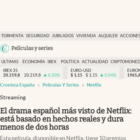
Últimas Noticias
TORMENTA
SEGURIDAD
JUBILADOS
VIVIENDA
ALQUILER
ACCIONE
Economía y finanzas
SOCIAL
Argentina
Películas y series
Política
España
Actualidad
ULTIMAS
ECONOMÍA
IBEX
POLÍTICA
ACTUALIDAD
CRIPTOMONE
México
NOTICIAS
Y
Y
IBEX 35
EURO-USD
EURO
Criptomonedas
20.219,8
20.219,8
0.20
%
$
1,15
$
1,15
0.04
%
USA
1965,
FINANZAS
EURO
Cronista España
Películas Y Series
Netflix
Colombia
España
Uruguay
Streaming
El drama español más visto de Netflix:
está basado en hechos reales y dura
menos de dos horas
Esta película, disponible en Netflix, tiene 10 premios