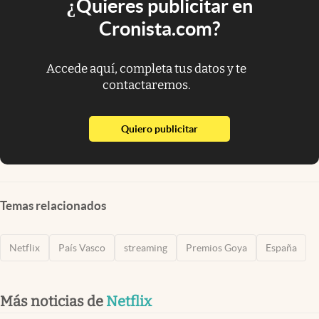
¿Quieres publicitar en
Cronista.com?
Accede aquí, completa tus datos y te
contactaremos.
abre en nueva pestaña
Quiero publicitar
Temas relacionados
Netflix
País Vasco
streaming
Premios Goya
España
Más noticias de
Netflix