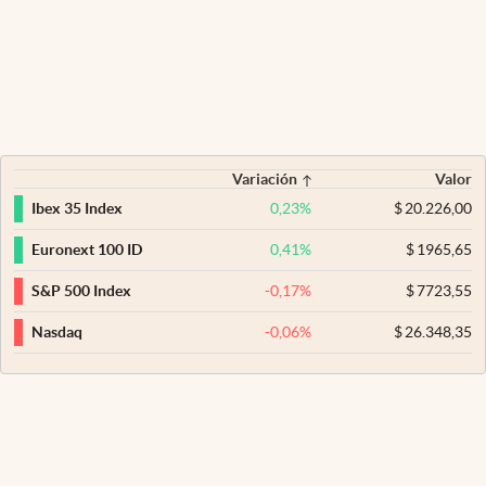
Variación
Valor
0,23
%
$
20.226,00
Ibex 35 Index
0,41
%
$
1965,65
Euronext 100 ID
-0,17
%
$
7723,55
S&P 500 Index
-0,06
%
$
26.348,35
Nasdaq