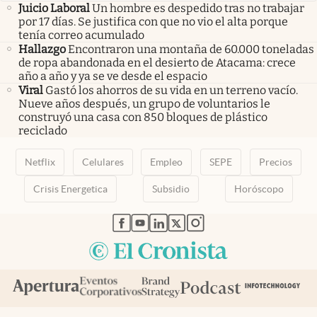
Juicio Laboral
Un hombre es despedido tras no trabajar
por 17 días. Se justifica con que no vio el alta porque
tenía correo acumulado
Hallazgo
Encontraron una montaña de 60.000 toneladas
de ropa abandonada en el desierto de Atacama: crece
año a año y ya se ve desde el espacio
Viral
Gastó los ahorros de su vida en un terreno vacío.
Nueve años después, un grupo de voluntarios le
construyó una casa con 850 bloques de plástico
reciclado
Netflix
Celulares
Empleo
SEPE
Precios
Crisis Energetica
Subsidio
Horóscopo
abre en nueva pestaña
abre en nueva pestaña
abre en nueva pestaña
abre en nueva pestaña
abre en nueva pestaña