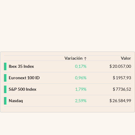
Variación
Valor
0,17
%
$
20.057,00
Ibex 35 Index
0,96
%
$
1957,93
Euronext 100 ID
1,79
%
$
7736,52
S&P 500 Index
2,59
%
$
26.584,99
Nasdaq