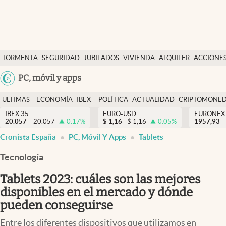
Últimas Noticias
TORMENTA
SEGURIDAD
JUBILADOS
VIVIENDA
ALQUILER
ACCIONE
Economía y finanzas
SOCIAL
Argentina
PC, móvil y apps
Política
España
Actualidad
ULTIMAS
ECONOMÍA
IBEX
POLÍTICA
ACTUALIDAD
CRIPTOMONE
México
NOTICIAS
Y
Y
IBEX 35
EURO-USD
EURONEX
Criptomonedas
20.057
20.057
0.17
%
$
1,16
$
1,16
0.05
%
1957,93
USA
FINANZAS
EURO
Cronista España
PC, Móvil Y Apps
Tablets
Colombia
España
Uruguay
Tecnología
Tablets 2023: cuáles son las mejores
disponibles en el mercado y dónde
pueden conseguirse
Entre los diferentes dispositivos que utilizamos en