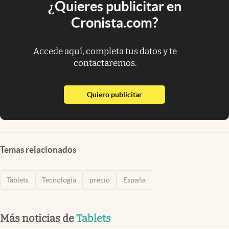
¿Quieres publicitar en
Cronista.com?
Accede aquí, completa tus datos y te
contactaremos.
abre en nueva pestaña
Quiero publicitar
Temas relacionados
Tablets
Tecnología
precio
España
Más noticias de
Tablets