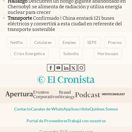
Hallazgo
Descubren un hongo gigante abandonado en
Chernobyl: se alimenta de radiación y utiliza energía
nuclear para crecer
Transporte
Confirmado | China enviará 121 buses
eléctricos y convertirá a esta ciudad en referente del
transporte sostenible
Netflix
Celulares
Empleo
SEPE
Precios
Crisis Energetica
Subsidio
Horóscopo
abre en nueva pestaña
abre en nueva pestaña
abre en nueva pestaña
abre en nueva pestaña
abre en nueva pestaña
Contacto
Canales de WhatsApp
Suscribite
Quiénes Somos
Portal de Proveedores
Trabajá con nosotros
Copyright 2025 cronista.com