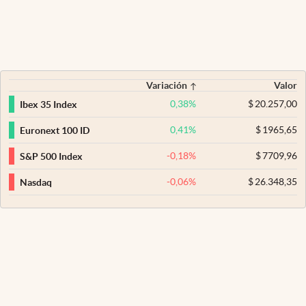
Variación
Valor
0,38
%
$
20.257,00
Ibex 35 Index
0,41
%
$
1965,65
Euronext 100 ID
-0,18
%
$
7709,96
S&P 500 Index
-0,06
%
$
26.348,35
Nasdaq