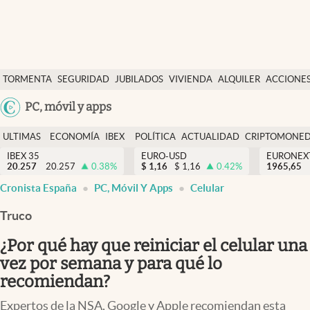
Últimas Noticias
TORMENTA
SEGURIDAD
JUBILADOS
VIVIENDA
ALQUILER
ACCIONE
Economía y finanzas
SOCIAL
Argentina
PC, móvil y apps
Política
España
Actualidad
ULTIMAS
ECONOMÍA
IBEX
POLÍTICA
ACTUALIDAD
CRIPTOMONE
México
NOTICIAS
Y
Y
IBEX 35
EURO-USD
EURONEX
Criptomonedas
20.257
20.257
0.38
%
$
1,16
$
1,16
0.42
%
1965,65
USA
FINANZAS
EURO
Cronista España
PC, Móvil Y Apps
Celular
Colombia
España
Uruguay
Truco
¿Por qué hay que reiniciar el celular una
vez por semana y para qué lo
recomiendan?
Expertos de la NSA, Google y Apple recomiendan esta