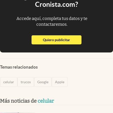
Cronista.com?
Accede aquí, completa tus datos y te
contactaremos.
abre en nueva pestaña
Quiero publicitar
Temas relacionados
celular
trucos
Google
Apple
Más noticias de
celular