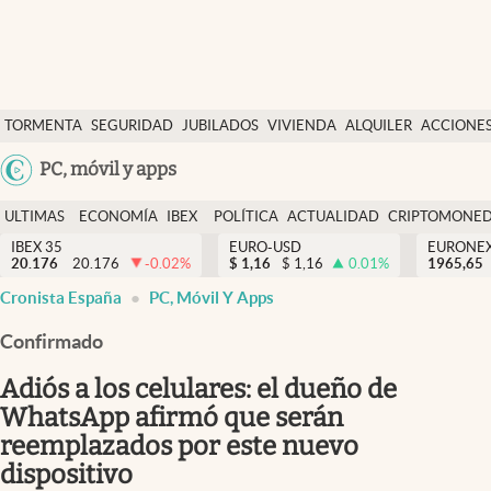
Últimas Noticias
TORMENTA
SEGURIDAD
JUBILADOS
VIVIENDA
ALQUILER
ACCIONE
Economía y finanzas
SOCIAL
Argentina
PC, móvil y apps
Política
España
Actualidad
ULTIMAS
ECONOMÍA
IBEX
POLÍTICA
ACTUALIDAD
CRIPTOMONE
México
NOTICIAS
Y
Y
IBEX 35
EURO-USD
EURONE
Criptomonedas
20.176
20.176
-0.02
%
$
1,16
$
1,16
0.01
%
USA
1965,65
FINANZAS
EURO
Cronista España
PC, Móvil Y Apps
Colombia
España
Uruguay
Confirmado
Adiós a los celulares: el dueño de
WhatsApp afirmó que serán
reemplazados por este nuevo
dispositivo