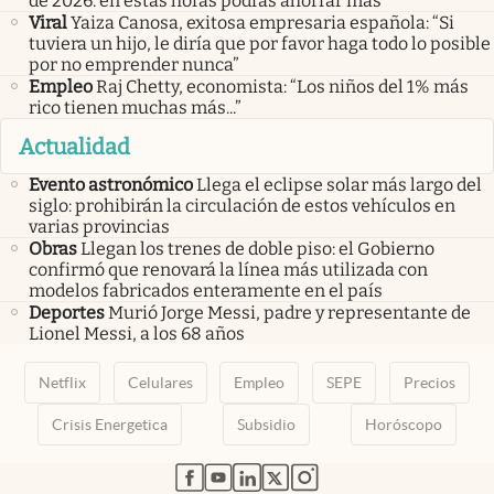
de 2026: en estas horas podrás ahorrar más
Viral
Yaiza Canosa, exitosa empresaria española: “Si
tuviera un hijo, le diría que por favor haga todo lo posible
por no emprender nunca”
Empleo
Raj Chetty, economista: “Los niños del 1% más
rico tienen muchas más...”
Actualidad
Evento astronómico
Llega el eclipse solar más largo del
siglo: prohibirán la circulación de estos vehículos en
varias provincias
Obras
Llegan los trenes de doble piso: el Gobierno
confirmó que renovará la línea más utilizada con
modelos fabricados enteramente en el país
Deportes
Murió Jorge Messi, padre y representante de
Lionel Messi, a los 68 años
Netflix
Celulares
Empleo
SEPE
Precios
Crisis Energetica
Subsidio
Horóscopo
abre en nueva pestaña
abre en nueva pestaña
abre en nueva pestaña
abre en nueva pestaña
abre en nueva pestaña