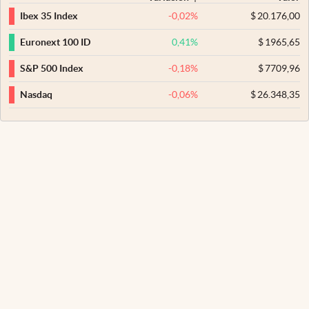
-0,02
%
$
20.176,00
Ibex 35 Index
0,41
%
$
1965,65
Euronext 100 ID
-0,18
%
$
7709,96
S&P 500 Index
-0,06
%
$
26.348,35
Nasdaq