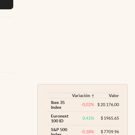
Variación
Valor
Ibex 35
-0,02
%
$
20.176,00
Index
Euronext
0,41
%
$
1965,65
100 ID
S&P 500
-0,18
%
$
7709,96
Index