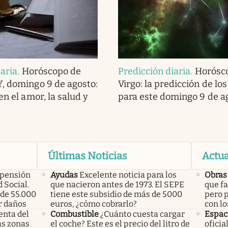
iaria
.
Horóscopo de
Predicción diaria
.
Horósc
, domingo 9 de agosto:
Virgo: la predicción de los
en el amor, la salud y
para este domingo 9 de a
Últimas Noticias
Actua
 pensión
Ayudas
Excelente noticia para los
Obras
 Social.
que nacieron antes de 1973. El SEPE
que fa
de 55.000
tiene este subsidio de más de 5000
pero p
r daños
euros, ¿cómo cobrarlo?
con lo
enta del
Combustible
¿Cuánto cuesta cargar
Espac
las zonas
el coche? Este es el precio del litro de
oficia