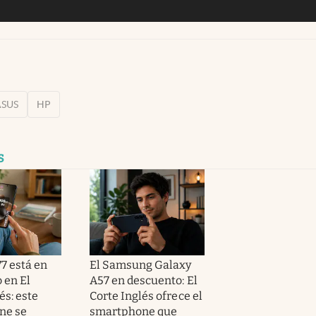
ASUS
HP
s
7 está en
El Samsung Galaxy
 en El
A57 en descuento: El
és: este
Corte Inglés ofrece el
ne se
smartphone que