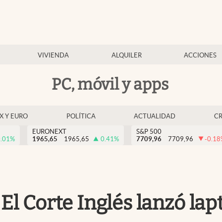
VIVIENDA
ALQUILER
ACCIONES
PC, móvil y apps
EX Y EURO
POLÍTICA
ACTUALIDAD
C
EURONEXT
S&P 500
.01
%
1965,65
1965,65
0.41
%
7709,96
7709,96
-0.18
 El Corte Inglés lanzó l