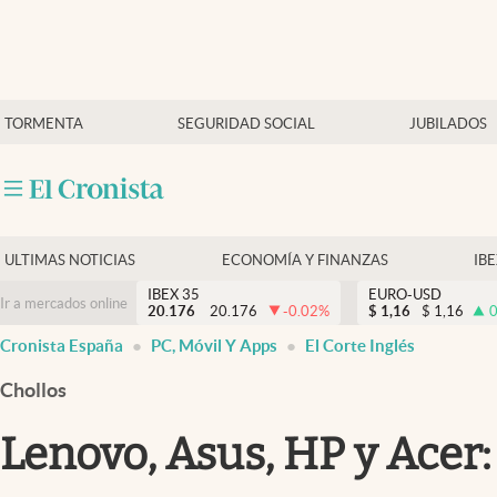
Últimas Noticias
TORMENTA
SEGURIDAD SOCIAL
JUBILADOS
Economía y finanzas
Política
Actualidad
Criptomonedas
ULTIMAS NOTICIAS
ECONOMÍA Y FINANZAS
IB
IBEX 35
EURO-USD
Ir a mercados online
20.176
20.176
-0.02
%
$
1,16
$
1,16
0
Cronista España
PC, Móvil Y Apps
El Corte Inglés
Chollos
Lenovo, Asus, HP y Acer: