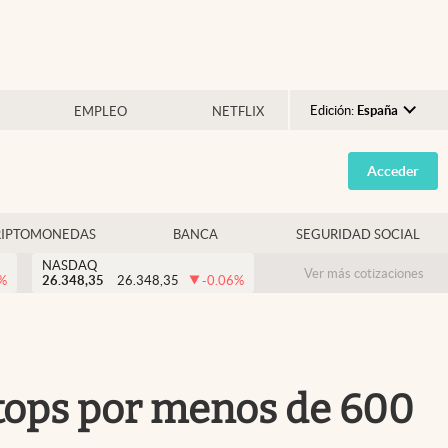
Edición:
España
EMPLEO
NETFLIX
Argentina
Acceder
España
México
RIPTOMONEDAS
BANCA
SEGURIDAD SOCIAL
USA
NASDAQ
Colombia
Ver más cotizaciones
%
26.348,35
26.348,35
-0.06
%
Uruguay
aptops por menos de 600