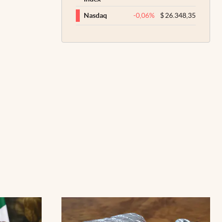
-0,06
%
$
26.348,35
Nasdaq