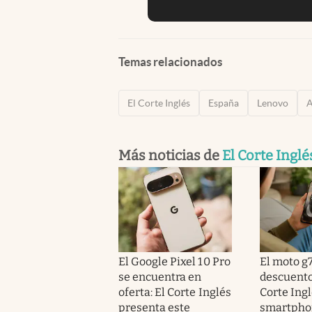
Temas relacionados
El Corte Inglés
España
Lenovo
Más noticias de
El Corte Inglé
El Google Pixel 10 Pro
El moto g7
se encuentra en
descuento
oferta: El Corte Inglés
Corte Ingl
presenta este
smartpho